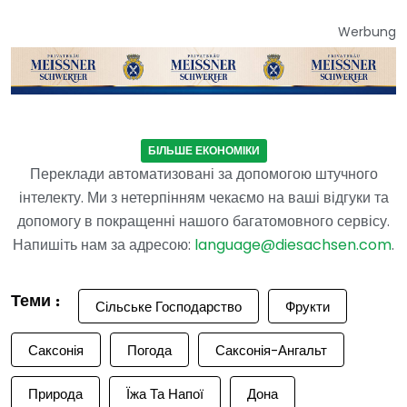
Werbung
БІЛЬШЕ ЕКОНОМІКИ
Переклади автоматизовані за допомогою штучного
інтелекту. Ми з нетерпінням чекаємо на ваші відгуки та
допомогу в покращенні нашого багатомовного сервісу.
Напишіть нам за адресою:
language@diesachsen.com
.
Теми :
Сільське Господарство
Фрукти
Саксонія
Погода
Саксонія-Ангальт
Природа
Їжа Та Напої
Дона