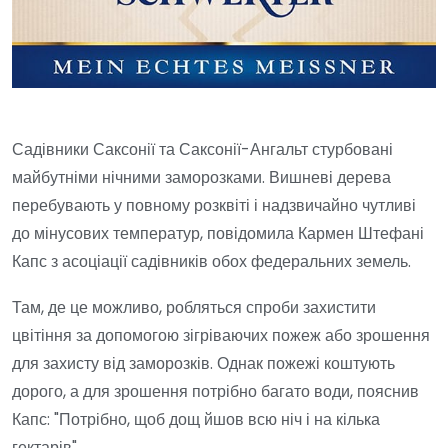
Садівники Саксонії та Саксонії-Ангальт стурбовані
майбутніми нічними заморозками. Вишневі дерева
перебувають у повному розквіті і надзвичайно чутливі
до мінусових температур, повідомила Кармен Штефані
Капс з асоціації садівників обох федеральних земель.
Там, де це можливо, робляться спроби захистити
цвітіння за допомогою зігріваючих пожеж або зрошення
для захисту від заморозків. Однак пожежі коштують
дорого, а для зрошення потрібно багато води, пояснив
Капс: "Потрібно, щоб дощ йшов всю ніч і на кілька
гектарів".