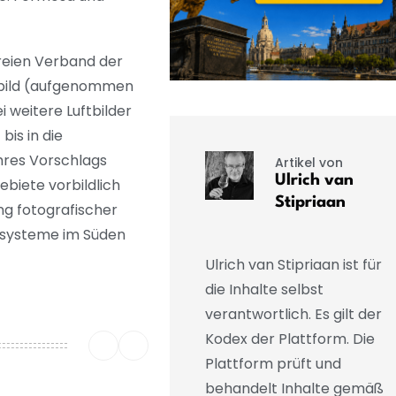
Freien Verband der
ftbild (aufgenommen
 weitere Luftbilder
bis in die
Ihres Vorschlags
Artikel von
Ulrich van
biete vorbildlich
Stipriaan
ng fotografischer
ensysteme im Süden
Ulrich van Stipriaan ist für
die Inhalte selbst
verantwortlich. Es gilt der
Kodex der Plattform. Die
Plattform prüft und
behandelt Inhalte gemäß