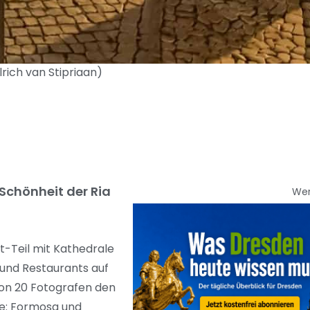
lrich van Stipriaan)
Schönheit der Ria
We
t-Teil mit Kathedrale
 und Restaurants auf
 von 20 Fotografen den
ve: Formosa und