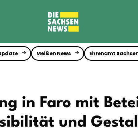
 update
Meißen News
Ehrenamt Sachse
ng in Faro mit Bete
sibilität und Gesta