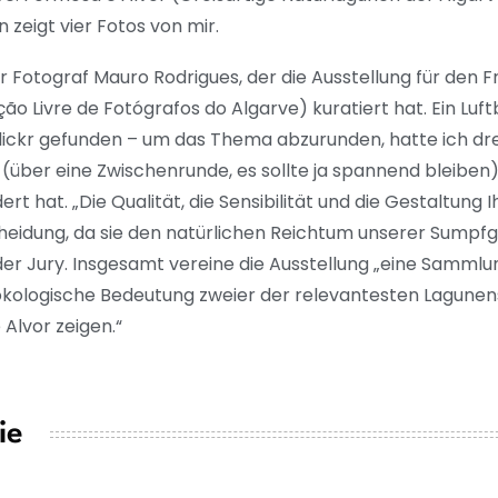
n zeigt vier Fotos von mir.
 Fotograf Mauro Rodrigues, der die Ausstellung für den 
ão Livre de Fotógrafos do Algarve) kuratiert hat. Ein Lu
lickr gefunden – um das Thema abzurunden, hatte ich drei
(über eine Zwischenrunde, es sollte ja spannend bleiben) 
ert hat. „Die Qualität, die Sensibilität und die Gestaltung 
eidung, da sie den natürlichen Reichtum unserer Sumpfge
der Jury. Insgesamt vereine die Ausstellung „eine Sammlu
nd ökologische Bedeutung zweier der relevantesten Lagun
 Alvor zeigen.“
ie