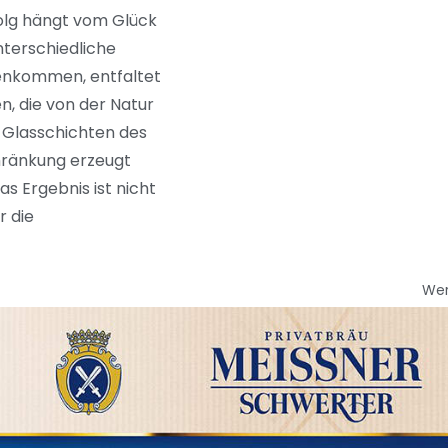
rfolg hängt vom Glück
nterschiedliche
enkommen, entfaltet
, die von der Natur
d Glasschichten des
hränkung erzeugt
as Ergebnis ist nicht
r die
We