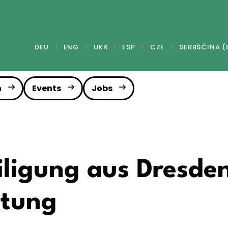
DEU
ENG
UKR
ESP
CZE
SERBŠĆINA (
n
Events
Jobs
iligung aus Dresde
ltung