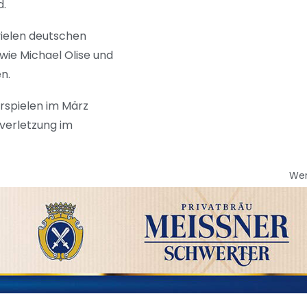
d.
vielen deutschen
wie Michael Olise und
n.
erspielen im März
lverletzung im
We