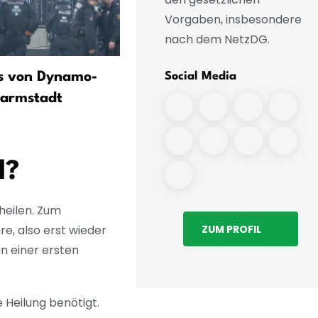
Vorgaben, insbesondere
nach dem NetzDG.
ss von Dynamo-
50 Jahre nach Olympia-Tri
Social Media
Darmstadt
So lebt ein DDR-Schwimms
heute
l?
heilen. Zum
ZUM PROFIL
re, also erst wieder
in einer ersten
 Heilung benötigt.