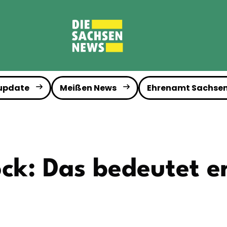
 update
Meißen News
Ehrenamt Sachse
ock: Das bedeutet e