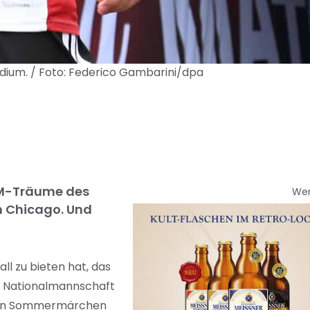
tadium. / Foto: Federico Gambarini/dpa
 WM-Träume des
We
n Chicago. Und
ll zu bieten hat, das
er Nationalmannschaft
lichen Sommermärchen