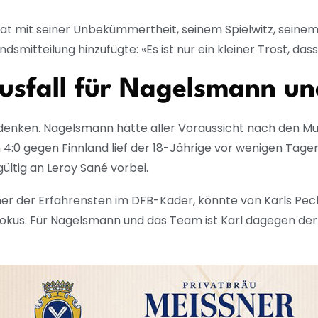
Er hat mit seiner Unbekümmertheit, seinem Spielwitz, sein
mitteilung hinzufügte: «Es ist nur ein kleiner Trost, dass 
Ausfall für Nagelsmann u
enken. Nagelsmann hätte aller Voraussicht nach den Mut
m 4:0 gegen Finnland lief der 18-Jährige vor wenigen Tagen 
ltig an Leroy Sané vorbei.
ner der Erfahrensten im DFB-Kader, könnte von Karls Pech 
Fokus. Für Nagelsmann und das Team ist Karl dagegen der 