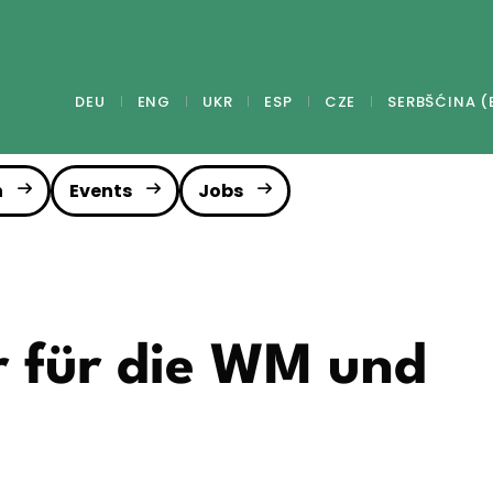
DEU
ENG
UKR
ESP
CZE
SERBŠĆINA (
n
Events
Jobs
r für die WM und