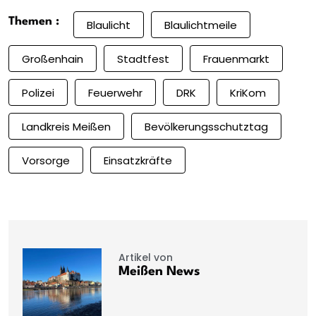
Themen :
Blaulicht
Blaulichtmeile
Großenhain
Stadtfest
Frauenmarkt
Polizei
Feuerwehr
DRK
KriKom
Landkreis Meißen
Bevölkerungsschutztag
Vorsorge
Einsatzkräfte
Artikel von
Meißen News