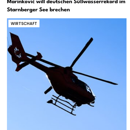
Marinković will deutschen Süßwasserrekord im
Starnberger See brechen
WIRTSCHAFT