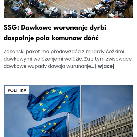
SSG: Dawkowe wurunanje dyrbi
dospołnje pola komunow dóńć
Zakonski paket ma předewzaća z miliardy ćežkimi
dawkowymi wolóženjemi wolóžić. Za z tym zwisowace
dawkowe wupady dawaja wurunanje...
|
wjacej
POLITIKA