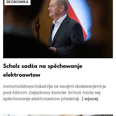
EKONOMIKA
Scholz sadźa na spěchowanje
elektroawtow
Awtomobilowa industrija ze swojimi dodawarjemi je
pod ćišćom. Zwjazkowy kancler Scholz móže sej
spěchowanje elektroawtow předstaji...
|
wjacej