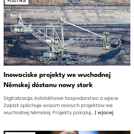
POLITIKA
Inowaciske projekty we wuchodnej
Němskej dóstanu nowy stork
Digitalizacija, kołoběhowe hospodarstwo a wjace:
Zwjazk spěchuje wosom nowych projektow we
wuchodnej Němskej. Projekty pokazuj...
|
wjacej