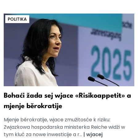
POLITIKA
Bohaći žada sej wjace «Risikoappetit» a
mjenje běrokratije
Mjenje běrokratije, wjace zmužitosće k riziku:
Zwjazkowa hospodarska ministerka Reiche widźi w
tym kluč za nowe inwesticije a r...
|
wjacej