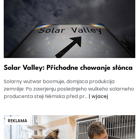
Solar Valley: Přichodne chowanje słónca
Solarny wutwar boomuje, domjaca produkcija
zemrěje: Po zawrjenju poslednjeho wulkeho solarneho
producenta steji Němska před pr...
|
wjacej
REKLAMA