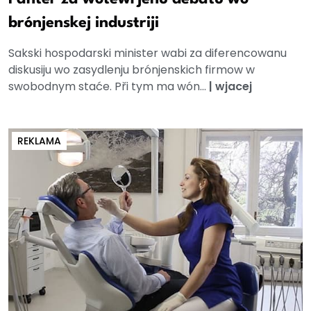
brónjenskej industriji
Sakski hospodarski minister wabi za diferencowanu
diskusiju wo zasydlenju brónjenskich firmow w
swobodnym staće. Při tym ma wón...
|
wjacej
REKLAMA