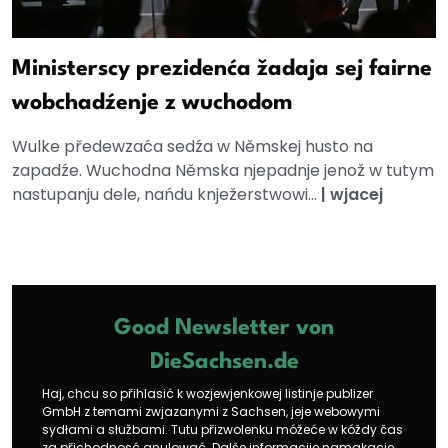
Ministerscy prezidenća žadaja sej fairne
wobchadźenje z wuchodom
Wulke předewzaća sedźa w Němskej husto na
zapadźe. Wuchodna Němska njepadnje jenož w tutym
nastupanju dele, nańdu knježerstwowi...
|
wjacej
Good Newsletter von
DieSachsen.de
Haj, chcu so přihlasić k wozjewjenkowej listinje publizer
GmbH z temami zwjazanymi z Sachsen, jeje webowymi
sydłami a słužbami. Tutu přizwolenku móžeće w kóždy čas
za přichodnosć anulować. Dalše informacije namakacie