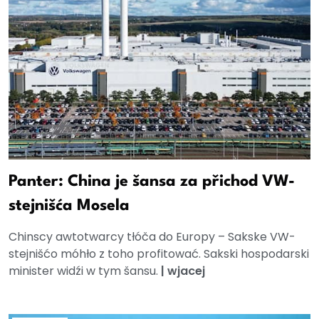
Panter: China je šansa za přichod VW-
stejnišća Mosela
Chinscy awtotwarcy tłóča do Europy – Sakske VW-
stejnišćo móhło z toho profitować. Sakski hospodarski
minister widźi w tym šansu.
|
wjacej