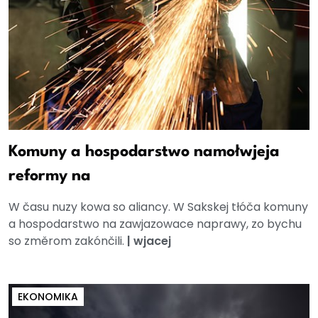
Komuny a hospodarstwo namołwjeja
reformy na
W času nuzy kowa so aliancy. W Sakskej tłóča komuny
a hospodarstwo na zawjazowace naprawy, zo bychu
so změrom zakónčili.
|
wjacej
EKONOMIKA