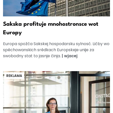
Sakska profituje mnohostronsce wot
Europy
Europa spožča Sakskej hospodarsku sylnosć. Ličby wo
spěchowanskich srědkach Europskeje unije za
swobodny stat to jasnje činja.
|
wjacej
REKLAMA