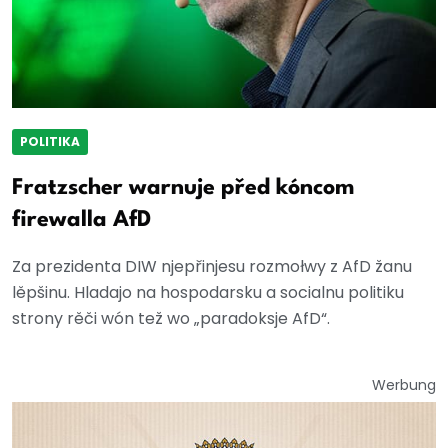
POLITIKA
Fratzscher warnuje před kóncom
firewalla AfD
Za prezidenta DIW njepřinjesu rozmołwy z AfD žanu
lěpšinu. Hladajo na hospodarsku a socialnu politiku
strony rěči wón tež wo „paradoksje AfD“.
Werbung