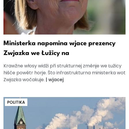
Ministerka napomina wjace prezency
Zwjazka we Łužicy na
Krawžne włosy widźi při strukturnej změnje we Łužicy
hišće powětr horje. Što infrastrukturna ministerka wot
Zwjazka wočakuje.
|
wjacej
POLITIKA