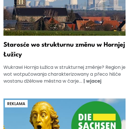
Starosće wo strukturnu změnu w Hornjej
Łužicy
Wukrawi Hornja Łužica w strukturnej změnje? Region je
wot wotpućowanja charakterizowany a přeco hišće
wostanu dźěłowe městna w čarje....
|
wjacej
REKLAMA