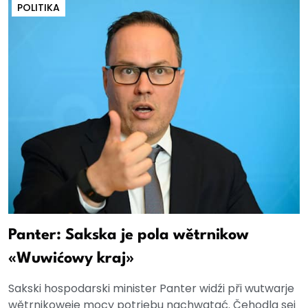
POLITIKA
Panter: Sakska je pola wětrnikow
«Wuwićowy kraj»
Sakski hospodarski minister Panter widźi při wutwarje
wětrnikoweje mocy potrjebu nachwatać. Čehodla sej