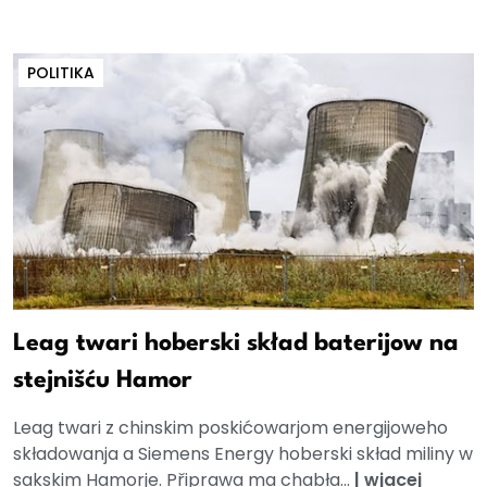
POLITIKA
Leag twari hoberski skład baterijow na
stejnišću Hamor
Leag twari z chinskim poskićowarjom energijoweho
składowanja a Siemens Energy hoberski skład miliny w
sakskim Hamorje. Připrawa ma chabła...
|
wjacej