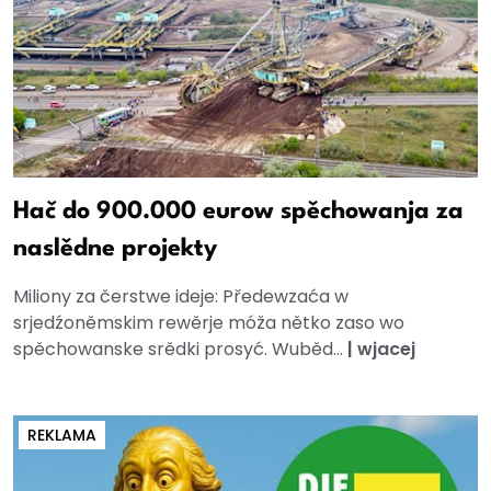
Hač do 900.000 eurow spěchowanja za
naslědne projekty
Miliony za čerstwe ideje: Předewzaća w
srjedźoněmskim rewěrje móža nětko zaso wo
spěchowanske srědki prosyć. Wuběd...
|
wjacej
REKLAMA