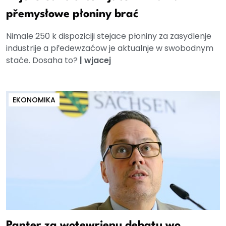
přemysłowe płoniny brać
Nimale 250 k dispoziciji stejace płoniny za zasydlenje
industrije a předewzaćow je aktualnje w swobodnym
staće. Dosaha to?
|
wjacej
EKONOMIKA
Panter za wotewrjenu debatu wo