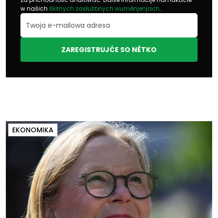
w našich
škitnych zasłužbnych wuměnjenjach
.
ZAREGISTRUJĆE SO NĚTKO
EKONOMIKA