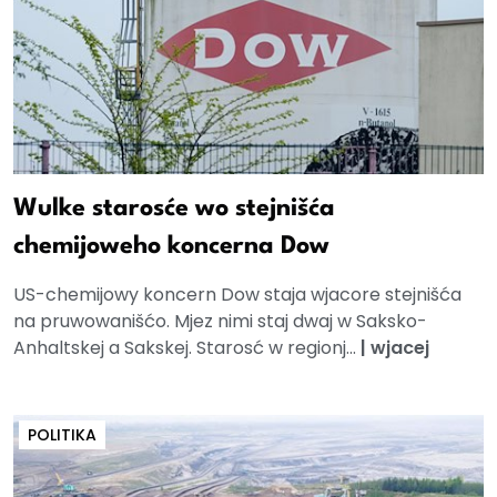
Wulke starosće wo stejnišća
chemijoweho koncerna Dow
US-chemijowy koncern Dow staja wjacore stejnišća
na pruwowanišćo. Mjez nimi staj dwaj w Saksko-
Anhaltskej a Sakskej. Starosć w regionj...
|
wjacej
POLITIKA