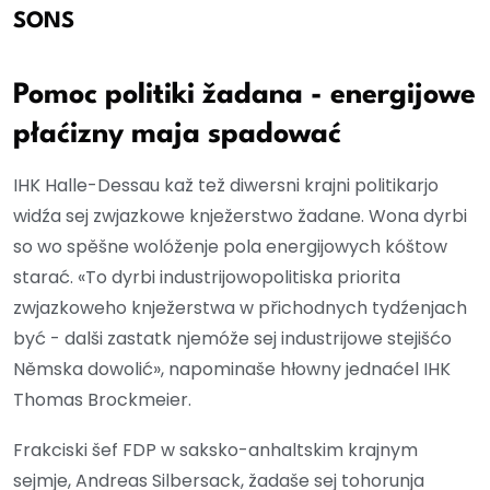
SONS
Pomoc politiki žadana - energijowe
płaćizny maja spadować
IHK Halle-Dessau kaž tež diwersni krajni politikarjo
widźa sej zwjazkowe knježerstwo žadane. Wona dyrbi
so wo spěšne wolóženje pola energijowych kóštow
starać. «To dyrbi industrijowopolitiska priorita
zwjazkoweho knježerstwa w přichodnych tydźenjach
być - dalši zastatk njemóže sej industrijowe stejišćo
Němska dowolić», napominaše hłowny jednaćel IHK
Thomas Brockmeier.
Frakciski šef FDP w saksko-anhaltskim krajnym
sejmje, Andreas Silbersack, žadaše sej tohorunja