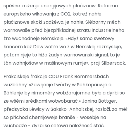
spěšne zniženje energijowych płaćiznow. Reforma
europskeho wikowanja z CO2, kotrež nahłe
płaćiznowe skoki zadźěwa, je nahłe. Slěborny měch
warnowaše před bjezpřikładnej stratu industrielneho
žro wuchodneje Němskeje. «Hdyž samo swětowy
koncern kaž Dow wótře wo z w Němskej rozmysluje,
potom njeje to hižo žadyn warnowanski signal, to je
tón wohnjošaw w mašinowym rumje», praji Silbersack.
Frakciskeje frakcije CDU Frank Bommersbach
wuzběhny: «Zawrjenje twórby w Schkopauwje a
Böhlenje by nimoměry wobžarujomne było a dyrbi so
ze wšěmi srědkami wotwobarać.» Janina Böttger,
předsydka Lěwicy w Saksko-Anhaltskej, rozłoži, zo měł
so přichod chemijoweje branše - wosebje na
wuchodźe - dyrbi so šefowa naležnosć stać.