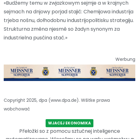
«Budźemy temu w zwjazkowym sejmje a w krajnych
sejmach na dnjowy porjad stajić: Chemijowa industrija
trjeba nošnu, dołhodobnu industrijopolitisku strategiju.
Strukturna změna njesmě so žadyn synonym za
industrielna pusćina stać.»
Werbung
Copyright 2025, dpa (www.dpa.de). Wšitke prawa
wobchować
WJACEJ EKONOMIKA
Přełožki so z pomocu sztučnej inteligence