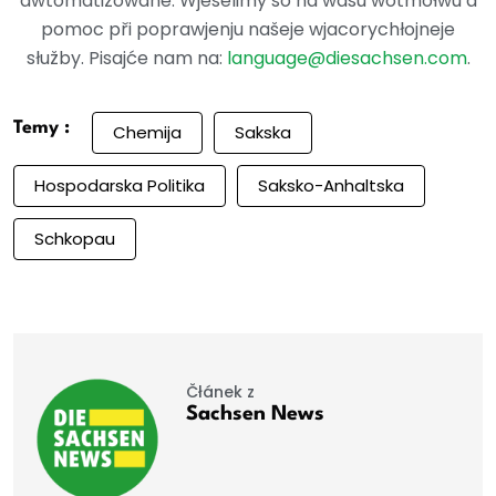
awtomatizowane. Wjeselimy so na wašu wotmołwu a
pomoc při poprawjenju našeje wjacorychłojneje
słužby. Pisajće nam na:
language@diesachsen.com
.
Temy :
Chemija
Sakska
Hospodarska Politika
Saksko-Anhaltska
Schkopau
Čłánek z
Sachsen News