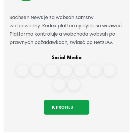
Sachsen News je za wobsah samsny
wotpowědny. Kodex platformy dyrbi so wužiwać.
Platforma kontroluje a wobchada wobsah po
prawnych požadawkach, zwłasć po NetzDG.
Social Media
K PROFILU