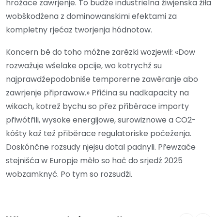
hrožace zawrjenje. To budźe industrielna žiwjenska žiła
wobškodźena z dominowanskimi efektami za
kompletny rjećaz tworjenja hódnotow.
Koncern bě do toho móžne zarězki wozjewił: «Dow
rozwažuje wšelake opcije, wo kotrychž su
najprawdźepodobniše temporerne zawěranje abo
zawrjenje připrawow.» Přičina su nadkapacity na
wikach, kotrež bychu so přez přiběrace importy
přiwótřili, wysoke energijowe, surowiznowe a CO2-
kóšty kaž tež přiběrace regulatoriske poćeženja.
Doskónčne rozsudy njejsu dotal padnyli. Přewzaće
stejnišća w Europje měło so hač do srjedź 2025
wobzamknyć. Po tym so rozsudźi.