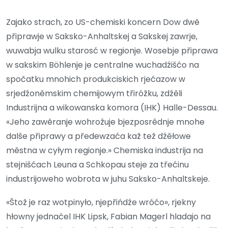
Zajako strach, zo US-chemiski koncern Dow dwě
připrawje w Saksko-Anhaltskej a Sakskej zawrje,
wuwabja wulku starosć w regionje. Wosebje připrawa
w sakskim Böhlenje je centralne wuchadźišćo na
spočatku mnohich produkciskich rjećazow w
srjedźoněmskim chemijowym třiróžku, zdźěli
Industrijna a wikowanska komora (IHK) Halle-Dessau.
«Jeho zawěranje wohrožuje bjezposrědnje mnohe
dalše připrawy a předewzaća kaž tež dźěłowe
městna w cyłym regionje.» Chemiska industrija na
stejnišćach Leuna a Schkopau steje za třećinu
industrijoweho wobrota w juhu Saksko-Anhaltskeje.
«Štož je raz wotpinyło, njepřińdźe wróćo», rjekny
hłowny jednaćel IHK Lipsk, Fabian Magerl hladajo na