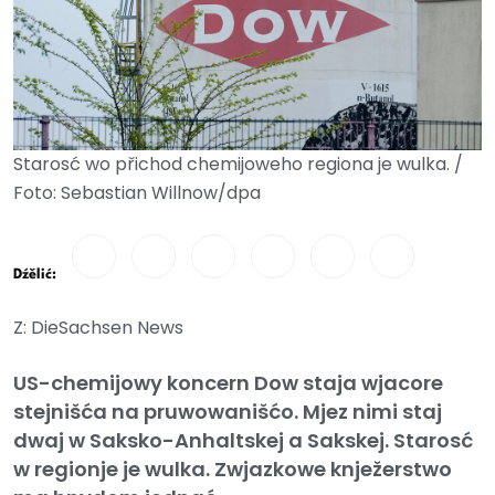
Starosć wo přichod chemijoweho regiona je wulka. /
Foto: Sebastian Willnow/dpa
Dźělić:
Z: DieSachsen News
US-chemijowy koncern Dow staja wjacore
stejnišća na pruwowanišćo. Mjez nimi staj
dwaj w Saksko-Anhaltskej a Sakskej. Starosć
w regionje je wulka. Zwjazkowe knježerstwo