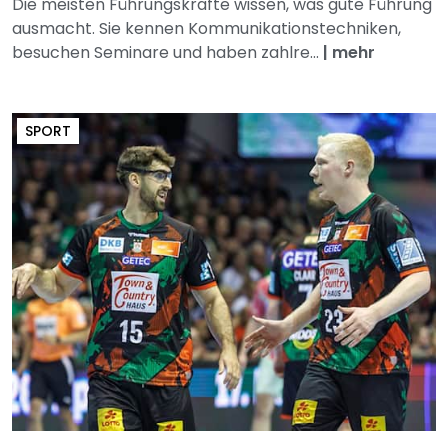
Die meisten Führungskräfte wissen, was gute Führung
ausmacht. Sie kennen Kommunikationstechniken,
besuchen Seminare und haben zahlre...
|
mehr
SPORT