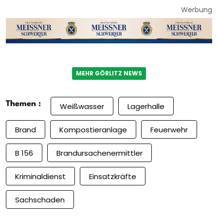
Werbung
MEHR GÖRLITZ NEWS
Themen :
Weißwasser
Lagerhalle
Brand
Kompostieranlage
Feuerwehr
B 156
Brandursachenermittler
Kriminaldienst
Einsatzkräfte
Sachschaden