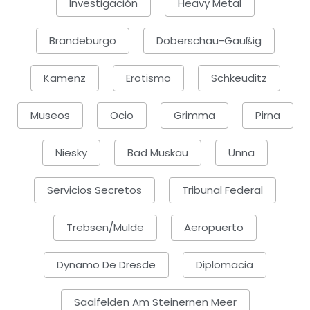
Investigación
Heavy Metal
Brandeburgo
Doberschau-Gaußig
Kamenz
Erotismo
Schkeuditz
Museos
Ocio
Grimma
Pirna
Niesky
Bad Muskau
Unna
Servicios Secretos
Tribunal Federal
Trebsen/Mulde
Aeropuerto
Dynamo De Dresde
Diplomacia
Saalfelden Am Steinernen Meer