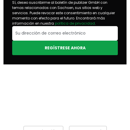
Sí, deseo suscribirme al boletín de publizer GmbH con
temas relacionados con Sachsen, sus sitios web y
servicios. Puede revocar este consentimiento en cualquier
momento con efecto para el futuro. Encontrará más
información en nuestra
política de privacidad
.
REGÍSTRESE AHORA