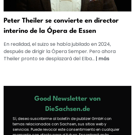
Peter Theiler se convierte en director
interino de la Ópera de Essen
En realidad, el suizo se había jubilado en 2024,
después de dirigir la Ópera Semper. Pero ahora
Theiler pronto se desplazará del Elba...
|
más
Good Newsletter von
DieSachsen.de
Sí, deseo suscribirme al boletín de publizer GmbH con
temas relacionados con Sachsen, sus sitios web y
servicios. Puede revocar este consentimiento en cualquier
momento con efecto para el futuro. Encontrará más