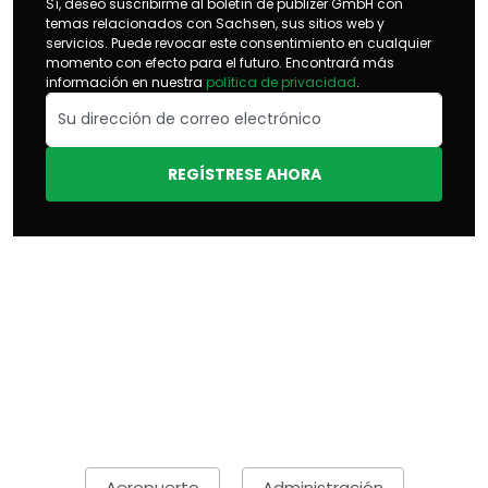
Sí, deseo suscribirme al boletín de publizer GmbH con
temas relacionados con Sachsen, sus sitios web y
servicios. Puede revocar este consentimiento en cualquier
momento con efecto para el futuro. Encontrará más
información en nuestra
política de privacidad
.
REGÍSTRESE AHORA
Aeropuerto
Administración