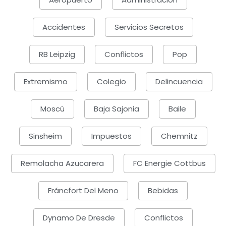
Accidentes
Servicios Secretos
RB Leipzig
Conflictos
Pop
Extremismo
Colegio
Delincuencia
Moscú
Baja Sajonia
Baile
Sinsheim
Impuestos
Chemnitz
Remolacha Azucarera
FC Energie Cottbus
Fráncfort Del Meno
Bebidas
Dynamo De Dresde
Conflictos