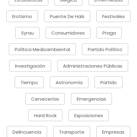
Erotismo
Puente De Hals
Festivales
Syrau
Consumidores
Praga
Política Medioambiental
Partido Político
Investigación
Administraciones Públicas
Tiempo
Astronomía
Partido
Cervecerías
Emergencias
Hard Rock
Exposiciones
Delincuencia
Transporte
Empresas