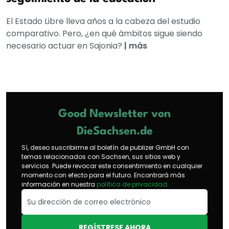
El Estado Libre lleva años a la cabeza del estudio
comparativo. Pero, ¿en qué ámbitos sigue siendo
necesario actuar en Sajonia?
|
más
Good Newsletter von
DieSachsen.de
Sí, deseo suscribirme al boletín de publizer GmbH con
temas relacionados con Sachsen, sus sitios web y
servicios. Puede revocar este consentimiento en cualquier
momento con efecto para el futuro. Encontrará más
información en nuestra
política de privacidad
.
REGÍSTRESE AHORA