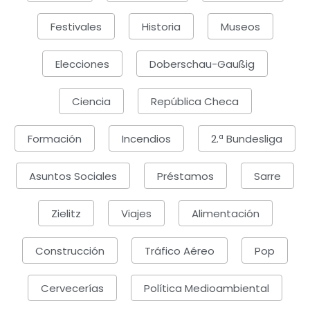
Festivales
Historia
Museos
Elecciones
Doberschau-Gaußig
Ciencia
República Checa
Formación
Incendios
2.ª Bundesliga
Asuntos Sociales
Préstamos
Sarre
Zielitz
Viajes
Alimentación
Construcción
Tráfico Aéreo
Pop
Cervecerías
Política Medioambiental