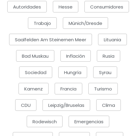
Autoridades
Hesse
Consumidores
Trabajo
Múnich/Dresde
Saalfelden Am Steinernen Meer
Lituania
Bad Muskau
Inflación
Rusia
Sociedad
Hungría
Syrau
Kamenz
Francia
Turismo
CDU
Leipzig/Bruselas
Clima
Rodewisch
Emergencias