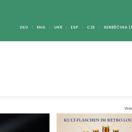
DEU
ENG
UKR
ESP
CZE
SERBŠĆINA (
We