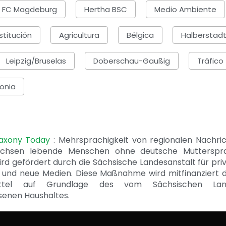
1. FC Magdeburg
Hertha BSC
Medio Ambiente
stitución
Agricultura
Bélgica
Halberstad
Leipzig/Bruselas
Doberschau-Gaußig
Tráfico
onia
Saxony Today
: Mehrsprachigkeit von regionalen Nachri
achsen lebende Menschen ohne deutsche Mutterspr
ird gefördert durch die Sächsische Landesanstalt für pri
 und neue Medien. Diese Maßnahme wird mitfinanziert 
ittel auf Grundlage des vom Sächsischen Lan
senen Haushaltes.