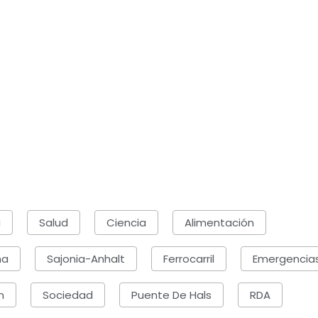
a
Salud
Ciencia
Alimentación
na
Sajonia-Anhalt
Ferrocarril
Emergencia
n
Sociedad
Puente De Hals
RDA