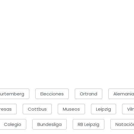
urtemberg
Elecciones
Ortrand
Alemani
resas
Cottbus
Museos
Leipzig
Vil
Colegio
Bundesliga
RB Leipzig
Natació