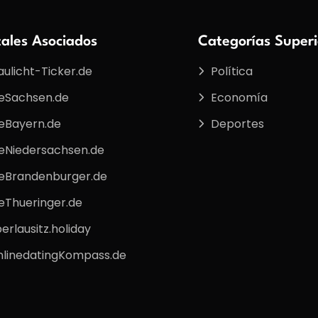
tales Asociados
Categorías Superi
aulicht-Ticker.de
Política
eSachsen.de
Economía
eBayern.de
Deportes
eNiedersachsen.de
eBrandenburger.de
eThueringer.de
erlausitz.holiday
linedatingKompass.de