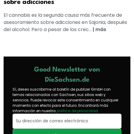
sobre adicciones
El cannabis es la segunda causa más frecuente de
asesoramiento sobre adicciones en Sajonia, después
del alcohol. Pero a pesar de los crec...
|
más
Good Newsletter von
DieSachsen.de
Sí, deseo suscribirme al boletín de publizer GmbH con
temas relacionados con Sachsen, sus sitios web y
servicios. Puede revocar este consentimiento en cualquier
momento con efecto para el futuro. Encontrará más
información en nuestra
política de privacidad
.