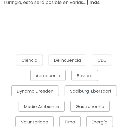
Turingia, esto será posible en varias...
|
más
Ciencia
Delincuencia
CDU
Aeropuerto
Baviera
Dynamo Dresden
Saalburg-Ebersdorf
Medio Ambiente
Gastronomía
Voluntariado
Pirna
Energía