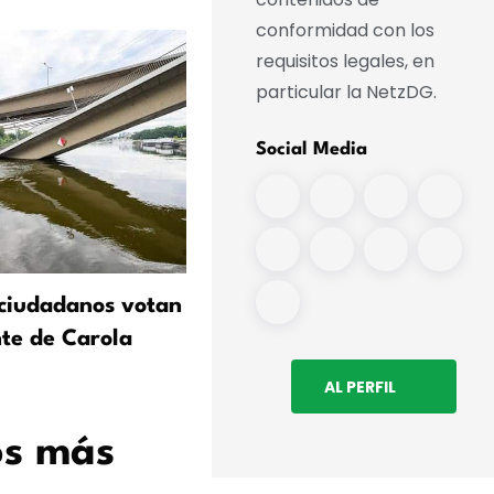
conformidad con los
requisitos legales, en
particular la NetzDG.
Social Media
ciudadanos votan
Von Angern: La inmigració
nte de Carola
valiosa para Sajonia-Anha
AL PERFIL
os más