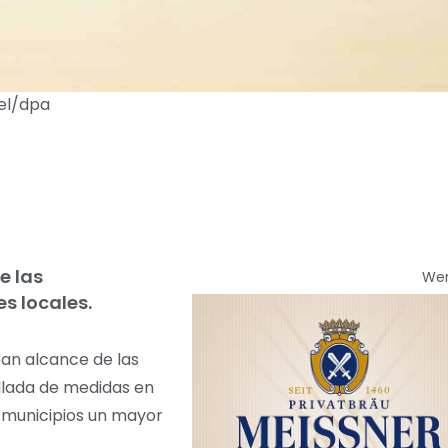
ael/dpa
e las
We
s locales.
ran alcance de las
allada de medidas en
os municipios un mayor