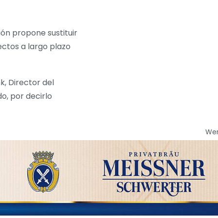
ón propone sustituir
ectos a largo plazo
k, Director del
o, por decirlo
We