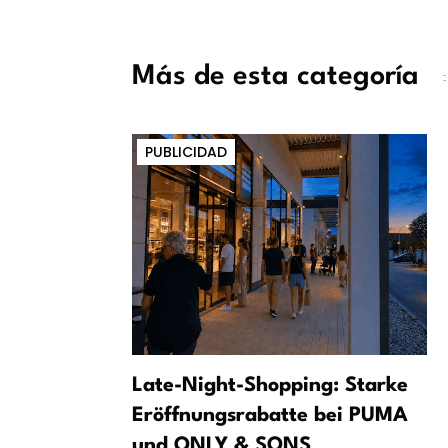
Más de esta categoría
PUBLICIDAD
nsporte
Late-Night-Shopping: Starke
s: un
Eröffnungsrabatte bei PUMA
cendio a
und ONLY & SONS