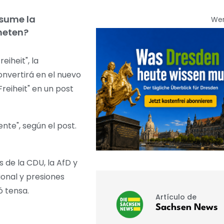
asume la
We
meten?
iheit", la
onvertirá en el nuevo
reiheit" en un post
te", según el post.
 de la CDU, la AfD y
ional y presiones
ó tensa.
Artículo de
Sachsen News