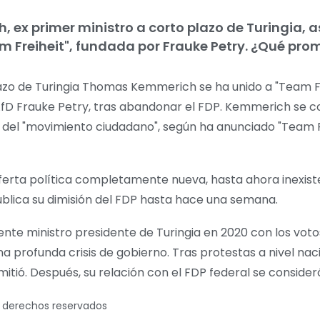
 ex primer ministro a corto plazo de Turingia, 
m Freiheit", fundada por Frauke Petry. ¿Qué pro
lazo de Turingia Thomas Kemmerich se ha unido a "Team Fre
AfD Frauke Petry, tras abandonar el FDP. Kemmerich se c
 del "movimiento ciudadano", según ha anunciado "Team F
erta política completamente nueva, hasta ahora inexisten
ública su dimisión del FDP hasta hace una semana.
e ministro presidente de Turingia en 2020 con los votos
na profunda crisis de gobierno. Tras protestas a nivel nac
itió. Después, su relación con el FDP federal se consider
s derechos reservados