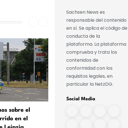
Sachsen News es
responsable del contenido
en sí. Se aplica el código de
conducta de la
plataforma. La plataforma
comprueba y trata los
contenidos de
conformidad con los
requisitos legales, en
particular la NetzDG.
Social Media
os sobre el
«Didi» y Steimle: cómo los
rrido en el
cómicos se involucran en l
e Leipzig
campaña electoral