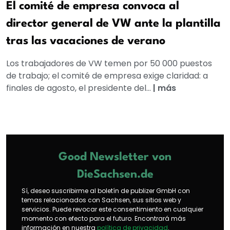
El comité de empresa convoca al
director general de VW ante la plantilla
tras las vacaciones de verano
Los trabajadores de VW temen por 50 000 puestos
de trabajo; el comité de empresa exige claridad: a
finales de agosto, el presidente del...
|
más
Good Newsletter von
DieSachsen.de
Sí, deseo suscribirme al boletín de publizer GmbH con
temas relacionados con Sachsen, sus sitios web y
servicios. Puede revocar este consentimiento en cualquier
momento con efecto para el futuro. Encontrará más
información en nuestra
política de privacidad
.