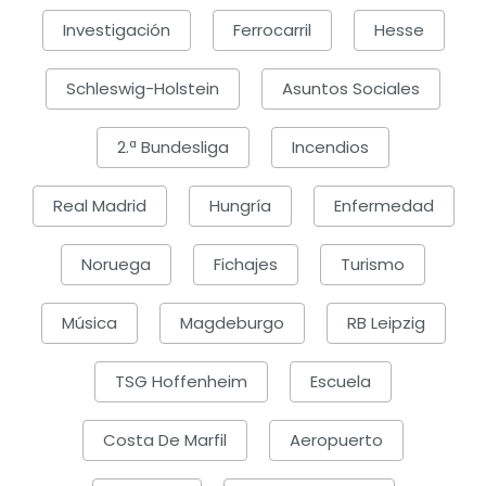
Investigación
Ferrocarril
Hesse
Schleswig-Holstein
Asuntos Sociales
2.ª Bundesliga
Incendios
Real Madrid
Hungría
Enfermedad
Noruega
Fichajes
Turismo
Música
Magdeburgo
RB Leipzig
TSG Hoffenheim
Escuela
Costa De Marfil
Aeropuerto