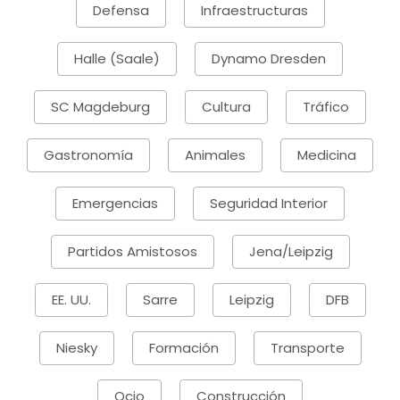
Defensa
Infraestructuras
Halle (Saale)
Dynamo Dresden
SC Magdeburg
Cultura
Tráfico
Gastronomía
Animales
Medicina
Emergencias
Seguridad Interior
Partidos Amistosos
Jena/Leipzig
EE. UU.
Sarre
Leipzig
DFB
Niesky
Formación
Transporte
Ocio
Construcción