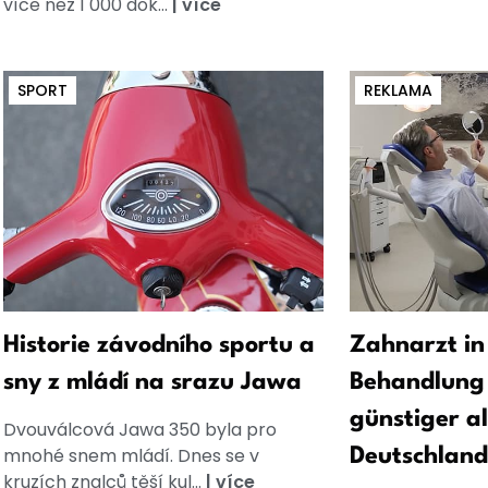
více než 1 000 dok...
|
více
SPORT
REKLAMA
Historie závodního sportu a
Zahnarzt in
sny z mládí na srazu Jawa
Behandlung 
günstiger al
Dvouválcová Jawa 350 byla pro
mnohé snem mládí. Dnes se v
Deutschland
kruzích znalců těší kul...
|
více