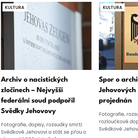
KULTURA
KULTURA
Archiv o nacistických
Spor o arch
zločinech – Nejvyšší
Jehovových 
federální soud podpořil
projednán
Svědky Jehovovy
Fotografie, rozs
rozloučkové dopi
Fotografie, dopisy, rozsudky smrti:
Svědkové Jehovo
Svědkové Jehovovi a stát se přou o