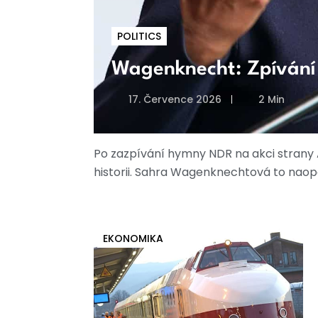
POLITICS
Wagenknecht: Zpívání
17. Července 2026
2 Min
Po zazpívání hymny NDR na akci strany 
historii. Sahra Wagenknechtová to naop
EKONOMIKA