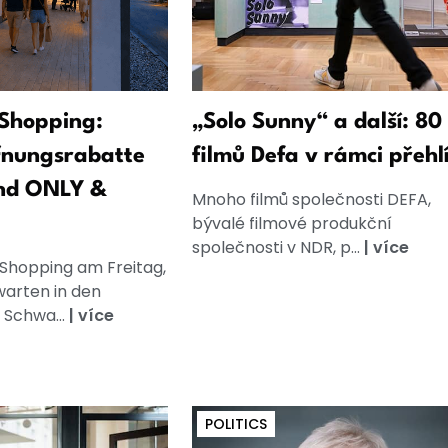
Shopping:
„Solo Sunny“ a další: 80 
fnungsrabatte
filmů Defa v rámci přehl
nd ONLY &
Mnoho filmů společnosti DEFA,
bývalé filmové produkční
společnosti v NDR, p...
|
více
 Shopping am Freitag,
warten in den
 Schwa...
|
více
POLITICS