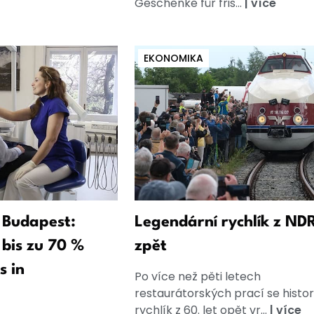
Geschenke für fris...
|
více
EKONOMIKA
 Budapest:
Legendární rychlík z NDR
bis zu 70 %
zpět
s in
Po více než pěti letech
restaurátorských prací se histor
rychlík z 60. let opět vr...
|
více