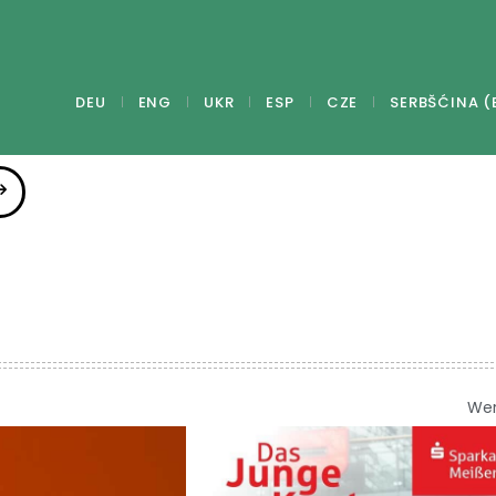
DEU
ENG
UKR
ESP
CZE
SERBŠĆINA (
We