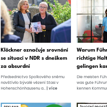
Klöckner označuje srovnání
Warum Führ
se situací v NDR s dneškem
richtige Hal
za absurdní
gelingen ka
Předsednictvo Spolkového sněmu
Die meisten Füh
navštívilo bývalé vězení Stasi v
was gute Führun
Hohenschönhausenu a...
|
více
kennen Kommuni