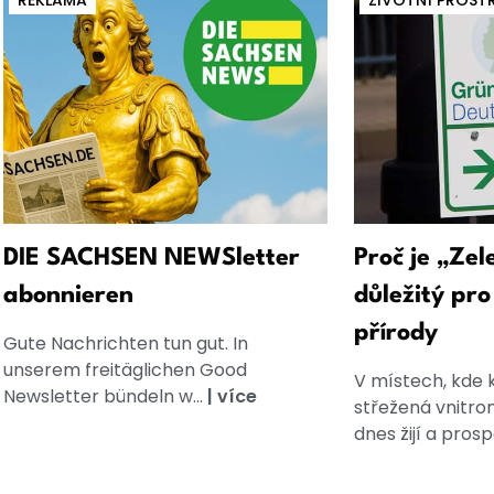
REKLAMA
ŽIVOTNÍ PROST
DIE SACHSEN NEWSletter
Proč je „Zel
abonnieren
důležitý pr
přírody
Gute Nachrichten tun gut. In
unserem freitäglichen Good
V místech, kde 
Newsletter bündeln w...
|
více
střežená vnitro
dnes žijí a prospe