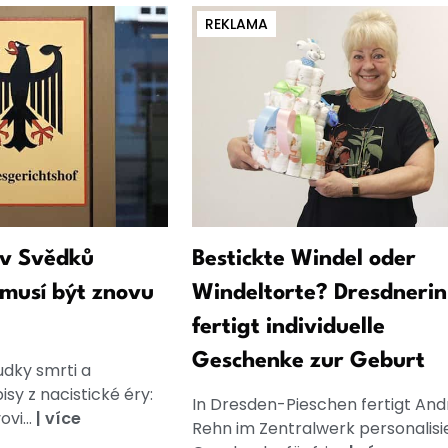
REKLAMA
iv Svědků
Bestickte Windel oder
musí být znovu
Windeltorte? Dresdnerin
fertigt individuelle
Geschenke zur Geburt
udky smrti a
sy z nacistické éry:
In Dresden-Pieschen fertigt And
vi...
|
více
Rehn im Zentralwerk personalisi