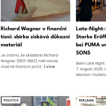
Richard Wagner v finanční
Late-Night-
tísni: sbírka získává důkazní
Starke Eröf
materiál
bei PUMA u
SONS
Je známo, že skladatel Richard
Wagner (1813–1883) měl občas
Beim Late Night
značné finanční potíž...
|
více
7. August 2026, 
Marken-Outlets
POLITICS
REKLAMA