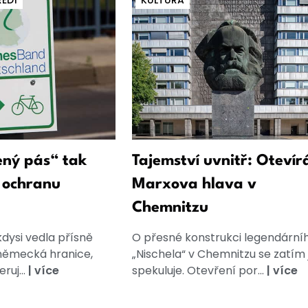
ŘEDÍ
KULTURA
ený pás“ tak
Tajemství uvnitř: Otevír
o ochranu
Marxova hlava v
Chemnitzu
kdysi vedla přísně
O přesné konstrukci legendární
německá hranice,
„Nischela“ v Chemnitzu se zatím 
ruj...
|
více
spekuluje. Otevření por...
|
více