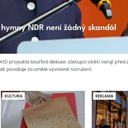
 hymny NDR není žádný skandál
AfD propukla bouřlivá diskuse: zástupci obětí varují pře
ak považuje za uměle vyvolané rozrušení.
KULTURA
REKLAMA