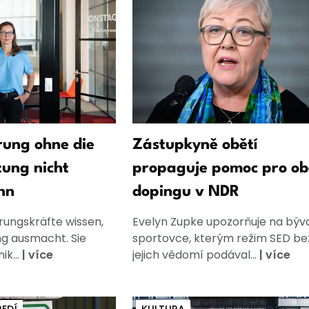
ung ohne die
Zástupkyně obětí
tung nicht
propaguje pomoc pro ob
nn
dopingu v NDR
rungskräfte wissen,
Evelyn Zupke upozorňuje na býv
g ausmacht. Sie
sportovce, kterým režim SED be
k...
|
více
jejich vědomí podával...
|
více