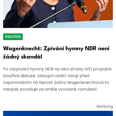
POLITICS
Wagenknecht: Zpívání hymny NDR není
žádný skandál
Po zazpívání hymny NDR na akci strany AfD propukla
bouřlivá diskuse: zástupci obětí varují před
zapomínáním na historii. Sahra Wagenknechtová to
naopak považuje za uměle vyvolané rozrušení.
Werbung