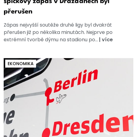
špičkový zápas v Drážďanech byl
přerušen
Zápas nejvyšší soutěže druhé ligy byl dvakrát
přerušen již po několika minutách. Nejprve po
extrémní tvorbě dýmu na stadionu po...
|
více
EKONOMIKA