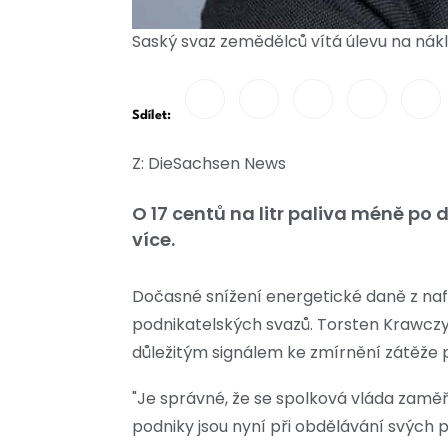
Saský svaz zemědělců vítá úlevu na nák
Sdílet:
Z: DieSachsen News
O 17 centů na litr paliva méně po
více.
Dočasné snížení energetické daně z naft
podnikatelských svazů. Torsten Krawczy
důležitým signálem ke zmírnění zátěže p
"Je správné, že se spolková vláda zaměř
podniky jsou nyní při obdělávání svých p