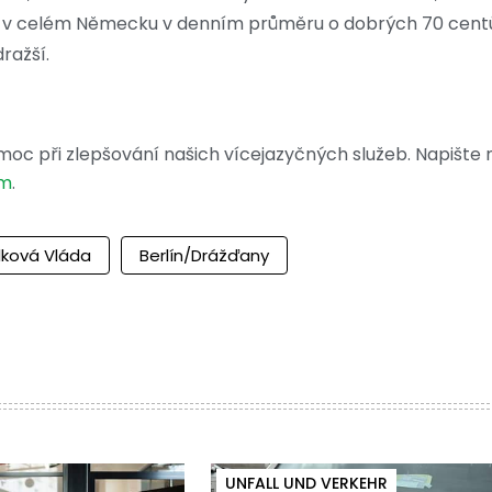
afty v celém Německu v denním průměru o dobrých 70 cent
ražší.
moc při zlepšování našich vícejazyčných služeb. Napište
om
.
lková Vláda
Berlín/Drážďany
UNFALL UND VERKEHR