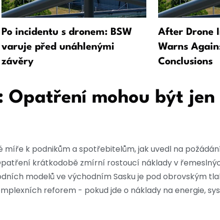
Po incidentu s dronem: BSW
After Drone 
varuje před unáhlenými
Warns Again
závěry
Conclusions
 Opatření mohou být jen
é míře k podnikům a spotřebitelům, jak uvedl na požádání
patření krátkodobě zmírní rostoucí náklady v řemeslný
dních modelů ve východním Sasku je pod obrovským tla
omplexních reforem - pokud jde o náklady na energie, sy