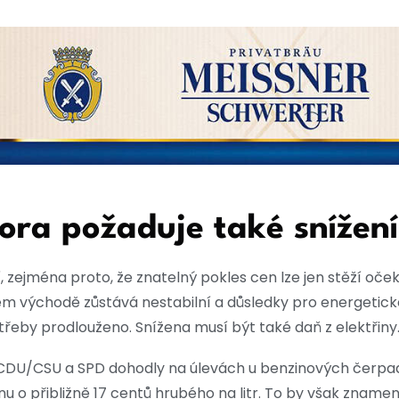
a požaduje také snížení 
í, zejména proto, že znatelný pokles cen lze jen stěží o
ízkém východě zůstává nestabilní a důsledky pro energetic
třeby prodlouženo. Snížena musí být také daň z elektřiny.
 CDU/CSU a SPD dohodly na úlevách u benzinových čerpa
u o přibližně 17 centů hrubého na litr. To by však znamen