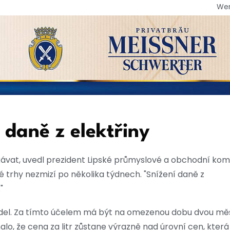
We
daně z elektřiny
čekávat, uvedl prezident Lipské průmyslové a obchodní ko
ké trhy nezmizí po několika týdnech. "Snížení daně z
"
del. Za tímto účelem má být na omezenou dobu dvou mě
alo, že cena za litr zůstane výrazně nad úrovní cen, která