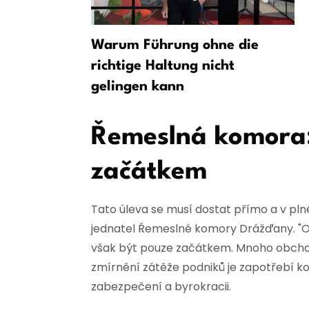
a letišti –
Warum Führung ohne die
richtige Haltung nicht
gelingen kann
Řemeslná komora:
začátkem
Tato úleva se musí dostat přímo a v pln
jednatel Řemeslné komory Drážďany. "O
však být pouze začátkem. Mnoho obcho
zmírnění zátěže podniků je zapotřebí k
zabezpečení a byrokracii.