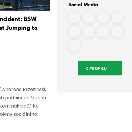
Social Media
Incident: BSW
Americká média: Dron s
st Jumping to
výbušninami by mohl patři
Rusku
K PROFILU
 Andreas Brzezinski,
ch podnicích. Mohou
kem nákladů." Ke
stémy sociálního