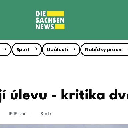
Sport
Události
Nabídky práce:
jí úlevu - kritika d
15:15 Uhr
3 Min