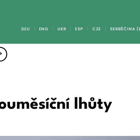
DEU
ENG
UKR
ESP
CZE
SERBŠĆINA (
vouměsíční lhůty