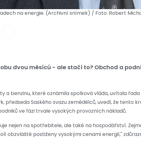
ladech na energie. (Archivní snímek) / Foto: Robert Mic
 dobu dvou měsíců - ale stačí to? Obchod a podn
y a benzinu, které oznámila spolková vláda, uvítala řada
k, předseda Saského svazu zemědělců, uvedl, že tento kro
odniků ve fázi trvale vysokých provozních nákladů.
uje nejen na spotřebitele, ale také na hospodářství. Ze
olí obzvláště postiženy vysokými cenami energií," zdůrazn