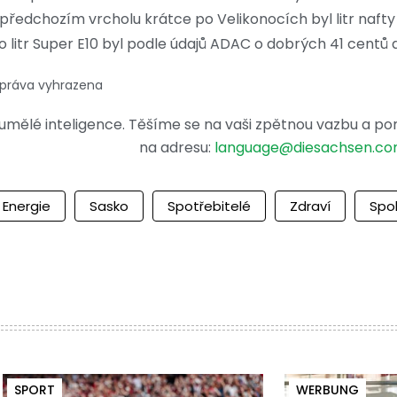
a předchozím vrcholu krátce po Velikonocích byl litr n
 litr Super E10 byl podle údajů ADAC o dobrých 41 centů d
 práva vyhrazena
mělé inteligence. Těšíme se na vaši zpětnou vazbu a po
na adresu:
language@diesachsen.c
Energie
Sasko
Spotřebitelé
Zdraví
Spo
SPORT
WERBUNG