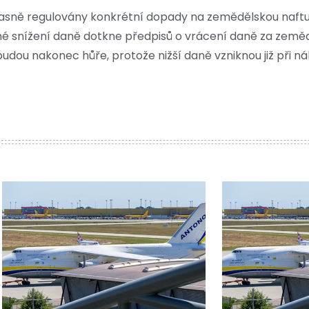
 jasně regulovány konkrétní dopady na zemědělskou naftu
né snížení daně dotkne předpisů o vrácení daně za zeměd
udou nakonec hůře, protože nižší daně vzniknou již při n