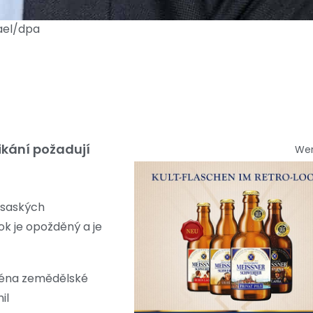
hael/dpa
ikání požadují
We
 saských
k je opožděný a je
jména zemědělské
il