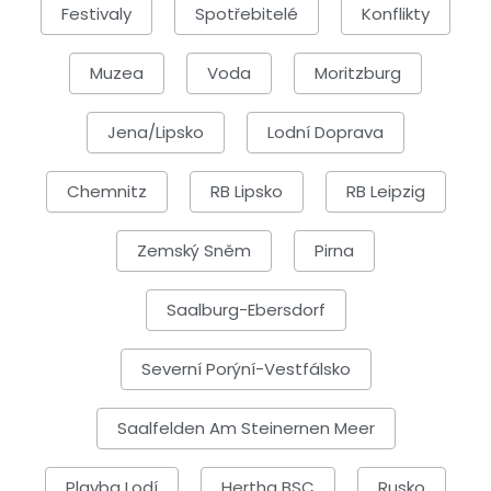
Festivaly
Spotřebitelé
Konflikty
Muzea
Voda
Moritzburg
Jena/Lipsko
Lodní Doprava
Chemnitz
RB Lipsko
RB Leipzig
Zemský Sněm
Pirna
Saalburg-Ebersdorf
Severní Porýní-Vestfálsko
Saalfelden Am Steinernen Meer
Plavba Lodí
Hertha BSC
Rusko