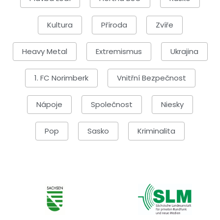
Kultura
Příroda
Zvíře
Heavy Metal
Extremismus
Ukrajina
1. FC Norimberk
Vnitřní Bezpečnost
Nápoje
Společnost
Niesky
Pop
Sasko
Kriminalita