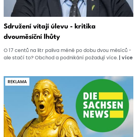
Sdružení vítají úlevu - kritika
dvouměsíční lhůty
O 17 centů na litr paliva méně po dobu dvou měsíců -
ale stačí to? Obchod a podnikání požadují více.
|
více
REKLAMA