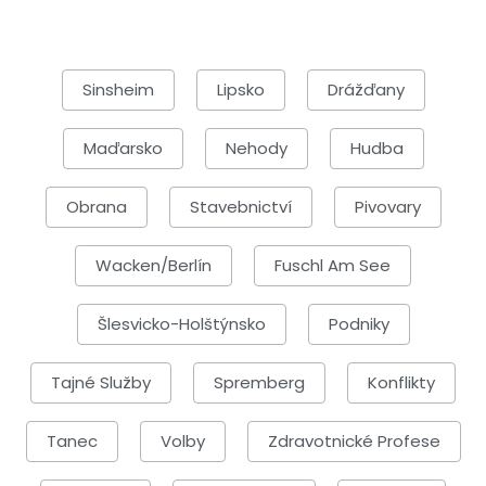
Sinsheim
Lipsko
Drážďany
Maďarsko
Nehody
Hudba
Obrana
Stavebnictví
Pivovary
Wacken/Berlín
Fuschl Am See
Šlesvicko-Holštýnsko
Podniky
Tajné Služby
Spremberg
Konflikty
Tanec
Volby
Zdravotnické Profese