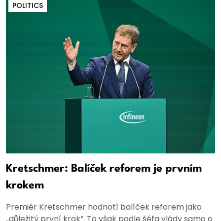
POLITICS
Kretschmer: Balíček reforem je prvním
krokem
Premiér Kretschmer hodnotí balíček reforem jako
„důležitý první krok“. To však podle šéfa vlády samo o