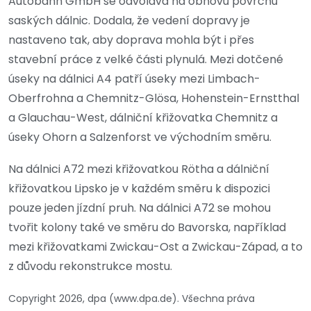
Autobahn GmbH se odvolává na obnovu povrchu
saských dálnic. Dodala, že vedení dopravy je
nastaveno tak, aby doprava mohla být i přes
stavební práce z velké části plynulá. Mezi dotčené
úseky na dálnici A4 patří úseky mezi Limbach-
Oberfrohna a Chemnitz-Glösa, Hohenstein-Ernstthal
a Glauchau-West, dálniční křižovatka Chemnitz a
úseky Ohorn a Salzenforst ve východním směru.
Na dálnici A72 mezi křižovatkou Rötha a dálniční
křižovatkou Lipsko je v každém směru k dispozici
pouze jeden jízdní pruh. Na dálnici A72 se mohou
tvořit kolony také ve směru do Bavorska, například
mezi křižovatkami Zwickau-Ost a Zwickau-Západ, a to
z důvodu rekonstrukce mostu.
Copyright 2026, dpa (www.dpa.de). Všechna práva