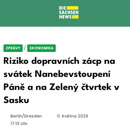
/
ZPRÁVY
EKONOMIKA
Riziko dopravních zácp na
svátek Nanebevstoupení
Páně a na Zelený čtvrtek v
Sasku
Berlin/Dresden
11. Května 2026
17:13 Uhr