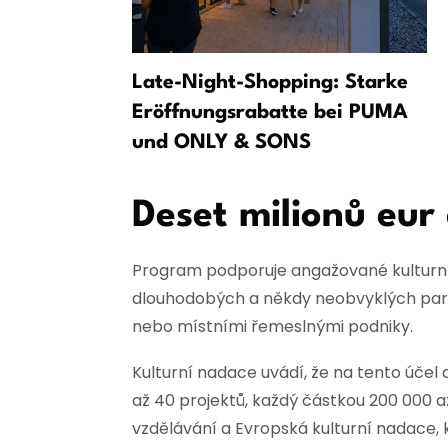
u bitvy
Late-Night-Shopping: Starke
 i bez
Eröffnungsrabatte bei PUMA
und ONLY & SONS
Deset milionů eur
Program podporuje angažované kulturní a
dlouhodobých a někdy neobvyklých partn
nebo místními řemeslnými podniky.
Kulturní nadace uvádí, že na tento účel 
až 40 projektů, každý částkou 200 000 a
vzdělávání a Evropská kulturní nadace,