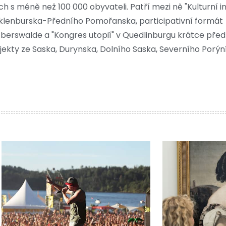
h s méně než 100 000 obyvateli. Patří mezi ně "Kulturní in
klenburska-Předního Pomořanska, participativní formát
berswalde a "Kongres utopií" v Quedlinburgu krátce pře
jekty ze Saska, Durynska, Dolního Saska, Severního Porýn