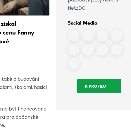
NetzDG.
Social Media
získal
Festival v Moritzburgu:
u cenu Fanny
Komorní hudba za doprov
ové
kvákání hus
e také o budování
K PROFILU
ami, školami, hasiči
em má být financováno
tura pro občanské
ře.