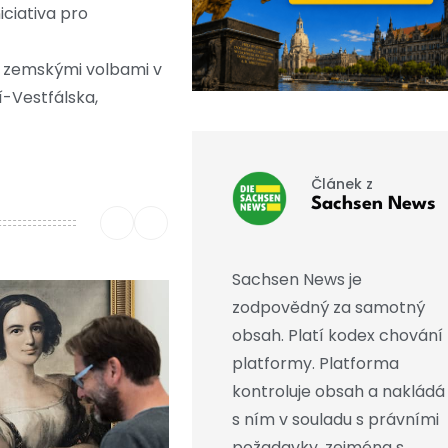
iciativa pro
d zemskými volbami v
í-Vestfálska,
Článek z
Sachsen News
Sachsen News je
zodpovědný za samotný
obsah. Platí kodex chování
platformy. Platforma
kontroluje obsah a nakládá
s ním v souladu s právními
požadavky, zejména s