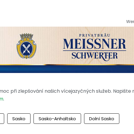
We
moc při zlepšování našich vícejazyčných služeb. Napište
om
.
Sasko
Sasko-Anhaltsko
Dolní Sasko