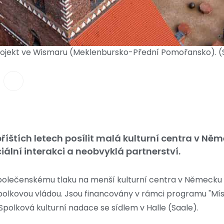
rojekt ve Wismaru (Meklenbursko-Přední Pomořansko). (
říštích letech posílit malá kulturní centra v Ně
iální interakci a neobvyklá partnerství.
olečenskému tlaku na menší kulturní centra v Německu se
lkovou vládou. Jsou financovány v rámci programu "Mís
 Spolková kulturní nadace se sídlem v Halle (Saale).