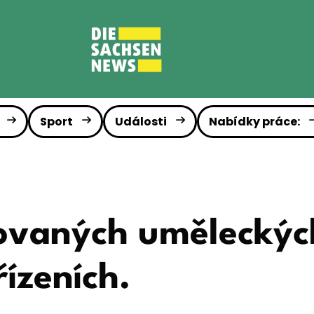
Sport
Události
Nabídky práce:
ovaných uměleckých
řízeních.