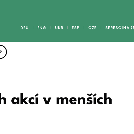
DEU
ENG
UKR
ESP
CZE
SERBŠĆINA (
 akcí v menších