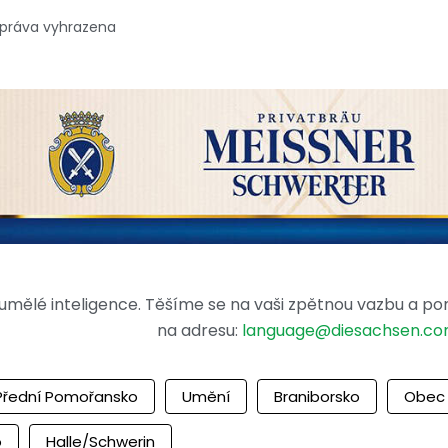
 práva vyhrazena
mělé inteligence. Těšíme se na vaši zpětnou vazbu a po
na adresu:
language@diesachsen.c
Přední Pomořansko
Umění
Braniborsko
Obec
o
Halle/Schwerin