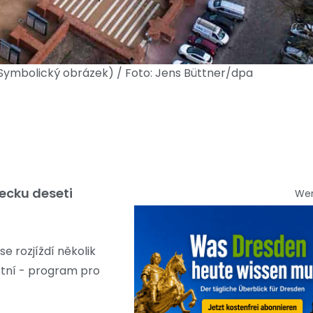
Symbolický obrázek) / Foto: Jens Büttner/dpa
mecku deseti
We
 rozjíždí několik
tní - program pro