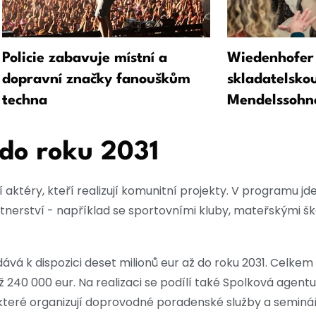
Policie zabavuje místní a
Wiedenhofer 
dopravní značky fanouškům
skladatelsko
techna
Mendelssohn
 do roku 2031
ktéry, kteří realizují komunitní projekty. V programu jd
erství - například se sportovními kluby, mateřskými škol
dává k dispozici deset milionů eur až do roku 2031. Celk
ž 240 000 eur. Na realizaci se podílí také Spolková agen
 které organizují doprovodné poradenské služby a seminá