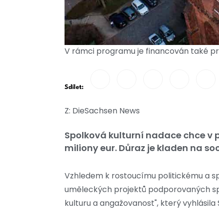
V rámci programu je financován také p
Sdílet:
Z: DieSachsen News
Spolková kulturní nadace chce v p
miliony eur. Důraz je kladen na soc
Vzhledem k rostoucímu politickému a sp
uměleckých projektů podporovaných spo
kulturu a angažovanost", který vyhlásila