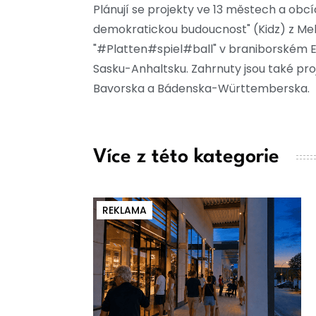
Plánují se projekty ve 13 městech a obcíc
demokratickou budoucnost" (Kidz) z Me
"#Platten#spiel#ball" v braniborském E
Sasku-Anhaltsku. Zahrnuty jsou také pro
Bavorska a Bádenska-Württemberska.
Více z této kategorie
REKLAMA