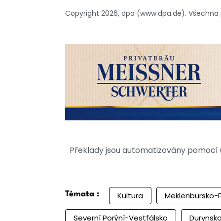
Copyright 2026, dpa (www.dpa.de). Všechna
Překlady jsou automatizovány pomocí u
Témata :
Kultura
Meklenbursko-
Severní Porýní-Vestfálsko
Durynsk