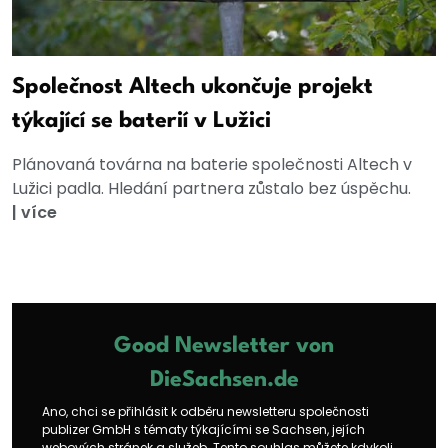
Společnost Altech ukončuje projekt
týkající se baterií v Lužici
Plánovaná továrna na baterie společnosti Altech v
Lužici padla. Hledání partnera zůstalo bez úspěchu.
|
více
Good Newsletter von
DieSachsen.de
Ano, chci se přihlásit k odběru newsletteru společnosti
publizer GmbH s tématy týkajícími se Sachsen, jejích
webových stránek a služeb. Tento souhlas můžete kdykoli