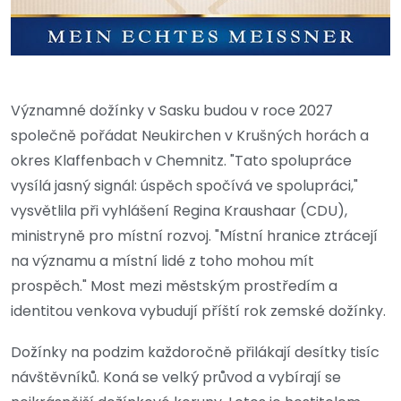
Významné dožínky v Sasku budou v roce 2027
společně pořádat Neukirchen v Krušných horách a
okres Klaffenbach v Chemnitz. "Tato spolupráce
vysílá jasný signál: úspěch spočívá ve spolupráci,"
vysvětlila při vyhlášení Regina Kraushaar (CDU),
ministryně pro místní rozvoj. "Místní hranice ztrácejí
na významu a místní lidé z toho mohou mít
prospěch." Most mezi městským prostředím a
identitou venkova vybudují příští rok zemské dožínky.
Dožínky na podzim každoročně přilákají desítky tisíc
návštěvníků. Koná se velký průvod a vybírají se