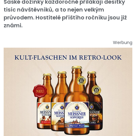
Saské dožínky každoročně přilákají desítky
tisíc návštěvníků, a to nejen velkým
průvodem. Hostitelé příštího ročníku jsou již
známi.
Werbung