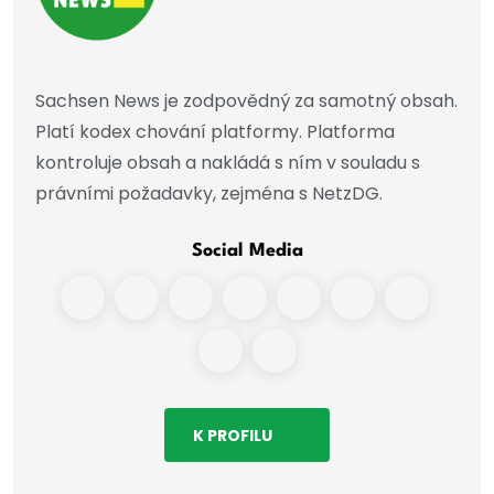
Sachsen News je zodpovědný za samotný obsah.
Platí kodex chování platformy. Platforma
kontroluje obsah a nakládá s ním v souladu s
právními požadavky, zejména s NetzDG.
Social Media
K PROFILU