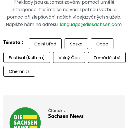
Překlady jsou automatizovány pomocí umělé
inteligence. Těšíme se na vaši zpětnou vazbu a
pomoc při zlepšování našich vícejazyčných služeb.
Napište nám na adresu:
language@diesachsen.com
.
Témata :
Celní Úřad
Sasko
Obec
Festival (kultura)
Volný Čas
Zemědělství
Chemnitz
Článek z
Sachsen News