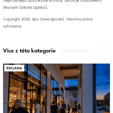
nejkrásnější dožínkové koruny. Letos je hostitelem
Wurzen (okres Lipsko).
Copyright 2026, dpa (www.dpa.de). Všechna práva
vyhrazena
Více z této kategorie
REKLAMA