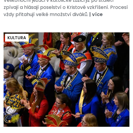
Velikonoční jezdci v katolické Lužici již po staletí
zpívají a hlásají poselství o Kristově vzkříšení. Procesí
vždy přitahují velké množství diváků.
|
více
KULTURA