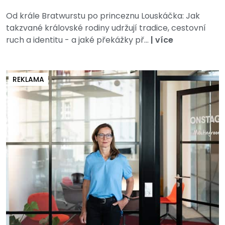
Od krále Bratwurstu po princeznu Louskáčka: Jak
takzvané královské rodiny udržují tradice, cestovní
ruch a identitu - a jaké překážky př...
|
více
REKLAMA