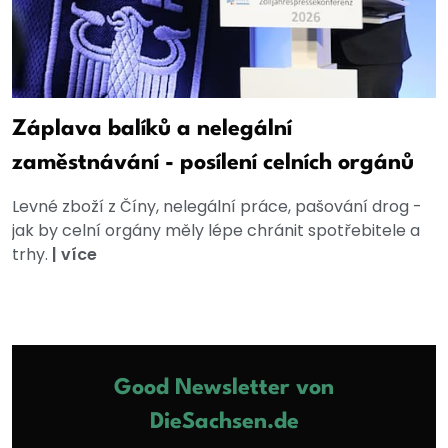
Záplava balíků a nelegální
zaměstnávání - posílení celních orgánů
Levné zboží z Číny, nelegální práce, pašování drog -
jak by celní orgány měly lépe chránit spotřebitele a
trhy.
|
více
Good Newsletter von
DieSachsen.de