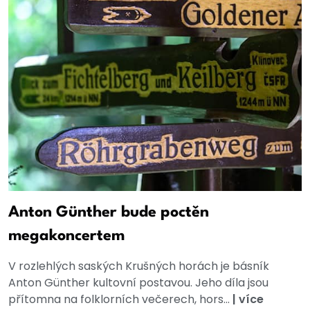
Anton Günther bude poctěn
megakoncertem
V rozlehlých saských Krušných horách je básník
Anton Günther kultovní postavou. Jeho díla jsou
přítomna na folklorních večerech, hors...
|
více