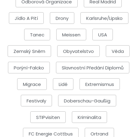
Odborová Organizace
Real Madrid
Jídlo A Pití
Drony
Karlsruhe/Lipsko
Tanec
Meissen
USA
Zemský Sněm
Obyvatelstvo
Věda
Porýní-Falcko
Slavnostní Předání Diplomů
Migrace
Lidé
Extremismus
Festivaly
Doberschau-Gaußig
STIPvisiten
Kriminalita
FC Energie Cottbus
Ortrand