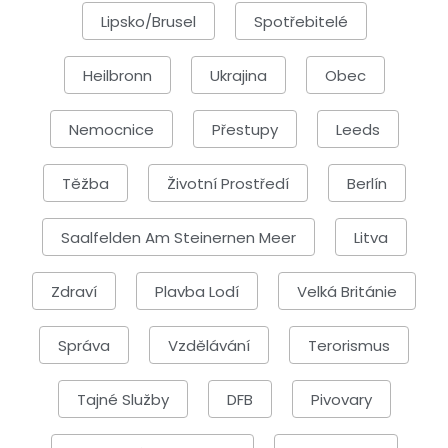
Lipsko/Brusel
Spotřebitelé
Heilbronn
Ukrajina
Obec
Nemocnice
Přestupy
Leeds
Těžba
Životní Prostředí
Berlín
Saalfelden Am Steinernen Meer
Litva
Zdraví
Plavba Lodí
Velká Británie
Správa
Vzdělávání
Terorismus
Tajné Služby
DFB
Pivovary