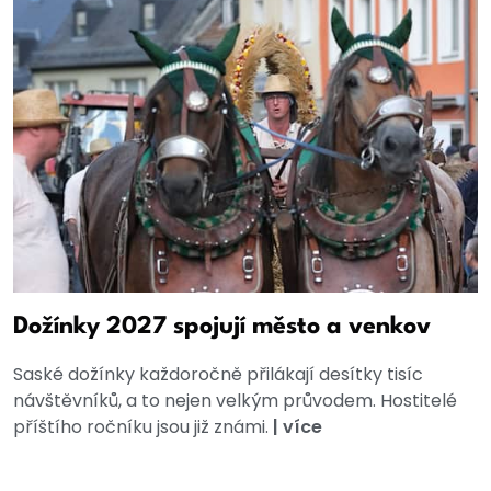
Dožínky 2027 spojují město a venkov
Saské dožínky každoročně přilákají desítky tisíc
návštěvníků, a to nejen velkým průvodem. Hostitelé
příštího ročníku jsou již známi.
|
více