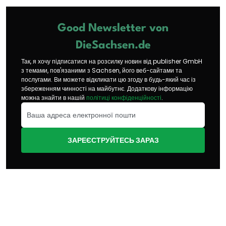
Good Newsletter von
DieSachsen.de
Так, я хочу підписатися на розсилку новин від publisher GmbH
з темами, пов'язаними з Sachsen, його веб-сайтами та
послугами. Ви можете відкликати цю згоду в будь-який час із
збереженням чинності на майбутнє. Додаткову інформацію
можна знайти в нашій
політиці конфіденційності
.
ЗАРЕЄСТРУЙТЕСЬ ЗАРАЗ