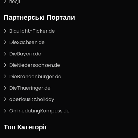
події
Партнерські Портали
Blaulicht-Ticker.de
DieSachsen.de
DieBayern.de
DieNiedersachsen.de
DieBrandenburger.de
DieThueringer.de
oberlausitz.holiday
OnlinedatingKompass.de
Топ Категорії