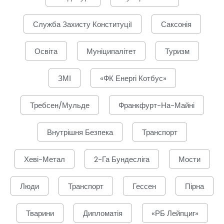
Служба Захисту Конституції
Саксонія
Освіта
Муніципалітет
Туризм
ЗМІ
«ФК Енергі Котбус»
Требсен/Мульде
Франкфурт-На-Майні
Внутрішня Безпека
Транспорт
Хеві-Метал
2-Га Бундесліга
Мости
Люди
Транспорт
Гессен
Пірна
Тварини
Дипломатія
«РБ Лейпциг»