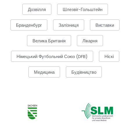
Дозвілля
Шлезвіг-Гольштейн
Бранденбург
Залізниця
Виставки
Велика Британія
Лікарня
Німецький Футбольний Союз (DFB)
Ніскі
Медицина
Будівництво