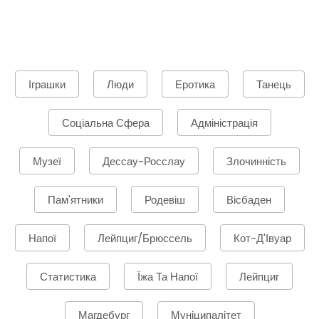
Іграшки
Люди
Еротика
Танець
Соціальна Сфера
Адміністрація
Музеї
Дессау-Росслау
Злочинність
Пам'ятники
Родевіш
Вісбаден
Напої
Лейпциг/Брюссель
Кот-Д'Івуар
Статистика
Їжа Та Напої
Лейпциг
Магдебург
Муніципалітет