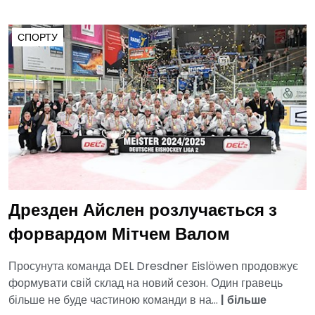
СПОРТУ
Дрезден Айслен розлучається з
форвардом Мітчем Валом
Просунута команда DEL Dresdner Eislöwen продовжує
формувати свій склад на новий сезон. Один гравець
більше не буде частиною команди в на...
|
більше