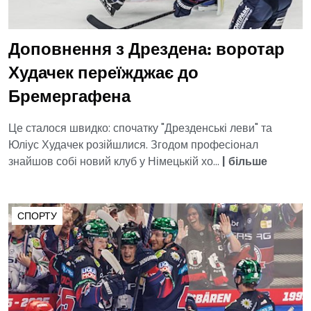
Доповнення з Дрездена: воротар
Худачек переїжджає до
Бремергафена
Це сталося швидко: спочатку "Дрезденські леви" та
Юліус Худачек розійшлися. Згодом професіонал
знайшов собі новий клуб у Німецькій хо...
|
більше
СПОРТУ