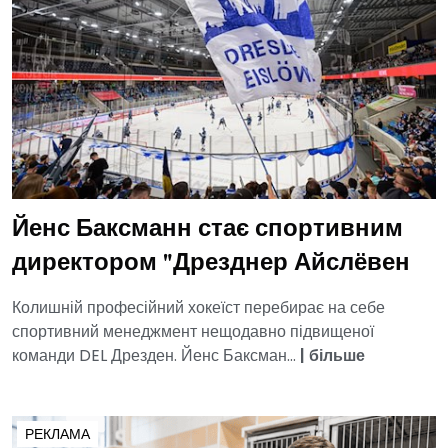
Йенс Баксманн стає спортивним
директором "Дрезднер Айслёвен
Колишній професійний хокеїст перебирає на себе
спортивний менеджмент нещодавно підвищеної
команди DEL Дрезден. Йенс Баксман...
|
більше
РЕКЛАМА