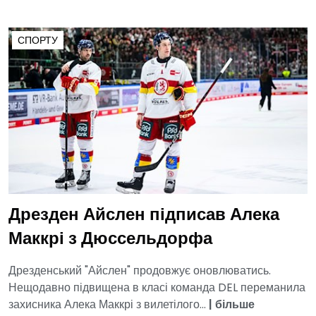
СПОРТУ
Дрезден Айслен підписав Алека
Маккрі з Дюссельдорфа
Дрезденський "Айслен" продовжує оновлюватись.
Нещодавно підвищена в класі команда DEL переманила
захисника Алека Маккрі з вилетілого...
|
більше