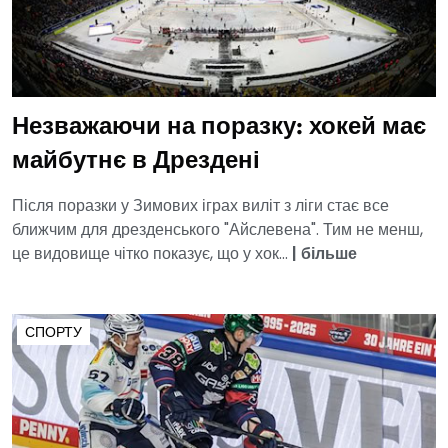
Незважаючи на поразку: хокей має
майбутнє в Дрездені
Після поразки у Зимових іграх виліт з ліги стає все
ближчим для дрезденського "Айслевена". Тим не менш,
це видовище чітко показує, що у хок...
|
більше
СПОРТУ