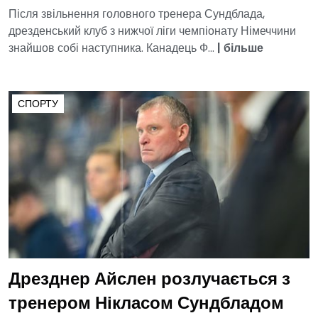
Після звільнення головного тренера Сундблада,
дрезденський клуб з нижчої ліги чемпіонату Німеччини
знайшов собі наступника. Канадець Ф...
|
більше
СПОРТУ
Дрезднер Айслен розлучається з
тренером Нікласом Сундбладом