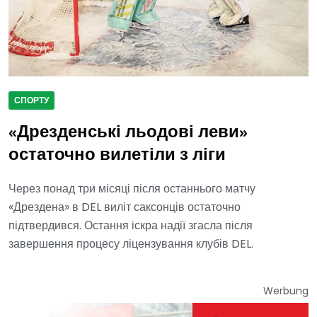
СПОРТУ
«Дрезденські льодові леви»
остаточно вилетіли з ліги
Через понад три місяці після останнього матчу
«Дрездена» в DEL виліт саксонців остаточно
підтвердився. Остання іскра надії згасла після
завершення процесу ліцензування клубів DEL.
Werbung