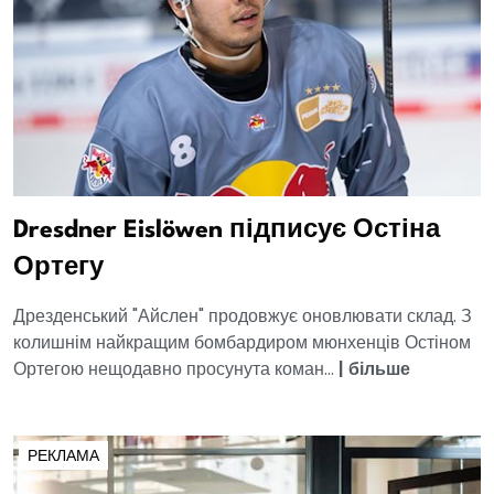
Dresdner Eislöwen підписує Остіна
Ортегу
Дрезденський "Айслен" продовжує оновлювати склад. З
колишнім найкращим бомбардиром мюнхенців Остіном
Ортегою нещодавно просунута коман...
|
більше
РЕКЛАМА