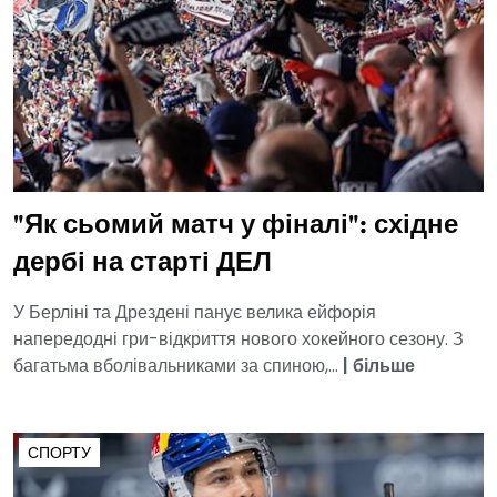
"Як сьомий матч у фіналі": східне
дербі на старті ДЕЛ
У Берліні та Дрездені панує велика ейфорія
напередодні гри-відкриття нового хокейного сезону. З
багатьма вболівальниками за спиною,...
|
більше
СПОРТУ