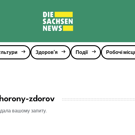
ультури
Здоров'я
Події
Робочі місц
horony-zdorov
відала вашому запиту.