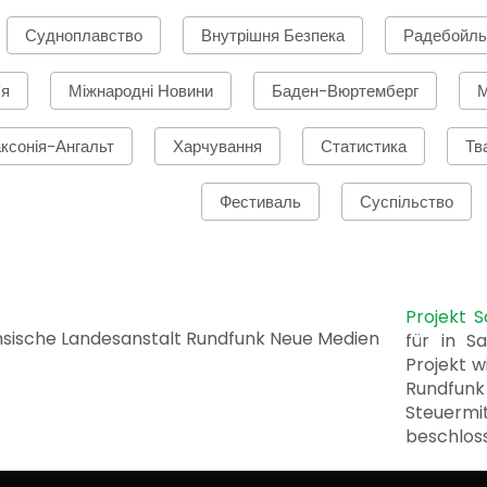
Судноплавство
Внутрішня Безпека
Радебойль
'я
Міжнародні Новини
Баден-Вюртемберг
М
ксонія-Ангальт
Харчування
Статистика
Тв
Фестиваль
Суспільство
Projekt 
für in S
Projekt w
Rundfunk
Steuerm
beschlos