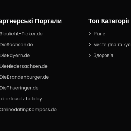
артнерські Портали
Топ Категорії
Blaulicht-Ticker.de
Різне
DieSachsen.de
мистецтва та кул
DieBayern.de
Здоров'я
DieNiedersachsen.de
DieBrandenburger.de
DieThueringer.de
oberlausitz.holiday
OnlinedatingKompass.de