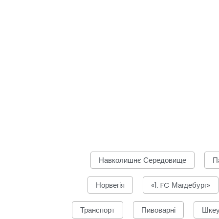
Навколишнє Середовище
П
Норвегія
«1. FC Магдебург»
Транспорт
Пивоварні
Шкеу