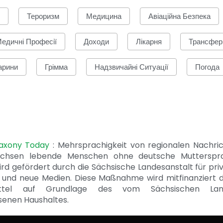
Тероризм
Медицина
Авіаційна Безпека
едичні Професії
Доходи
Лікарня
Трансфер
арини
Грімма
Надзвичайні Ситуації
Погода
Saxony Today
: Mehrsprachigkeit von regionalen Nachri
achsen lebende Menschen ohne deutsche Mutterspr
ird gefördert durch die Sächsische Landesanstalt für pri
 und neue Medien. Diese Maßnahme wird mitfinanziert 
ittel auf Grundlage des vom Sächsischen Lan
senen Haushaltes.