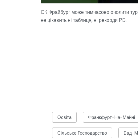
СК Фрайбург може тимчасово очолити турн
не цікавить ні таблиця, ні рекорди РБ.
Освіта
Франкфурт-На-Майні
Сільське Господарство
Бад-М