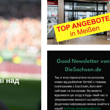
Good Newsletter von
DieSachsen.de
Так, я хочу підписатися на розсилку
і над
новин від publisher GmbH з темами,
пов'язаними з Sachsen, його веб-
сайтами та послугами. Ви можете
відкликати цю згоду в будь-який час із
збереженням чинності на майбутнє.
Додаткову інформацію можна знайти в
нашій
політиці конфіденційності
.