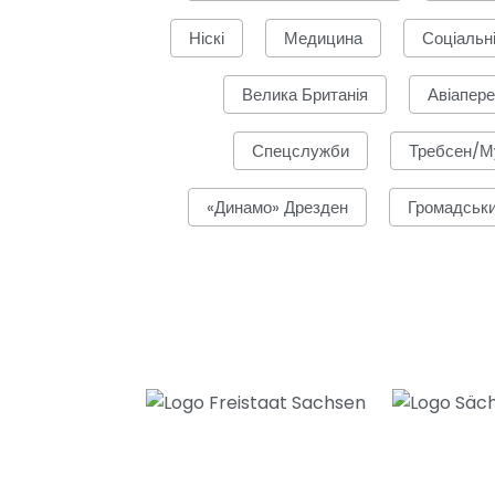
Ніскі
Медицина
Соціальн
Велика Британія
Авіапер
Спецслужби
Требсен/М
«Динамо» Дрезден
Громадськи