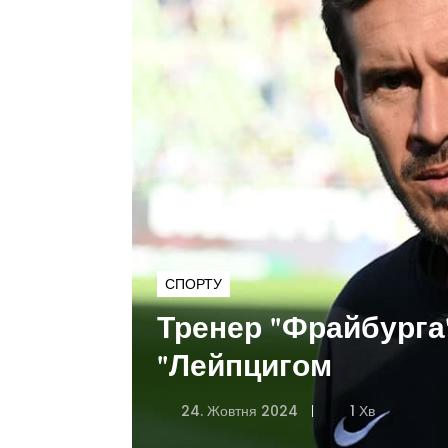
СПОРТУ
Тренер "Фрайбурга
"Лейпцигом
24. Жовтня 2024
1 Хв