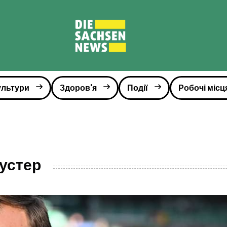
ультури
Здоров'я
Події
Робочі місц
устер