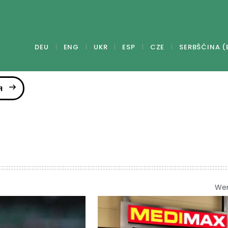
DEU
ENG
UKR
ESP
CZE
SERBŠĆINA (
я
We