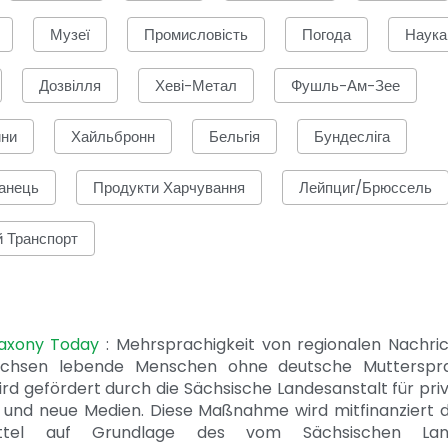
Музеї
Промисловість
Погода
Наука
Дозвілля
Хеві-Метал
Фушль-Ам-Зее
ини
Хайльбронн
Бельгія
Бундесліга
анець
Продукти Харчування
Лейпциг/Брюссель
й Транспорт
Saxony Today
: Mehrsprachigkeit von regionalen Nachri
achsen lebende Menschen ohne deutsche Mutterspr
ird gefördert durch die Sächsische Landesanstalt für pri
 und neue Medien. Diese Maßnahme wird mitfinanziert 
ittel auf Grundlage des vom Sächsischen Lan