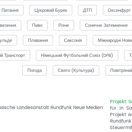
і Питання
Цукровий Буряк
ДТП
Оксенфурт
евезення
Пиво
Різне
Сонячне Затемнення
ульде
Плавання
Саксонія
Міжнародні Нов
й Транспорт
Німецький Футбольний Союз (DFB)
Т
Погода
Свято (культура)
Повітряни
Projekt 
für in S
Projekt w
Rundfunk
Steuerm