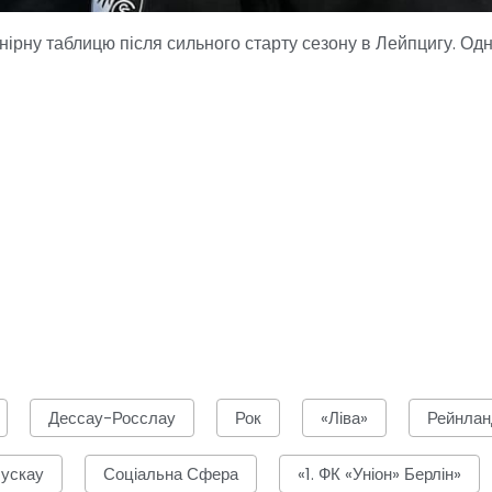
ірну таблицю після сильного старту сезону в Лейпцигу. Од
Дессау-Росслау
Рок
«Ліва»
Рейнла
ускау
Соціальна Сфера
«1. ФК «Уніон» Берлін»