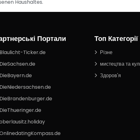
senen Haushaltes.
артнерські Портали
Топ Категорії
Blaulicht-Ticker.de
Різне
DieSachsen.de
мистецтва та кул
DieBayern.de
Здоров'я
DieNiedersachsen.de
DieBrandenburger.de
DieThueringer.de
oberlausitz.holiday
OnlinedatingKompass.de