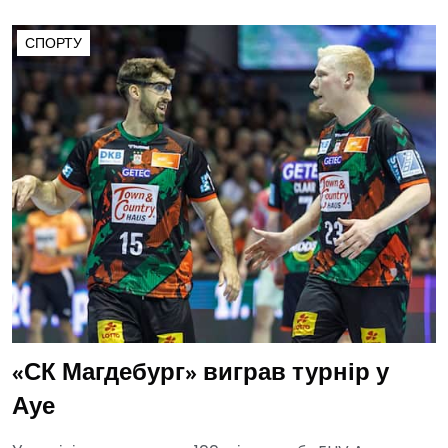
СПОРТУ
«СК Магдебург» виграв турнір у
Ауе