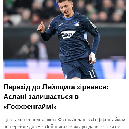
Перехід до Лейпцига зірвався:
Аслані залишається в
«Гоффенгаймі»
Це стало несподіванкою: Фіснік Аслані з «Гоффенгайма»
не перейде до «РБ Лейпцига». Чому угода все-таки не