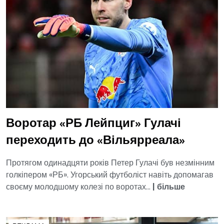
Воротар «РБ Лейпциг» Гулачі
переходить до «Вільярреала»
Протягом одинадцяти років Петер Гулачі був незмінним
голкіпером «РБ». Угорський футболіст навіть допомагав
своєму молодшому колезі по воротах...
|
більше