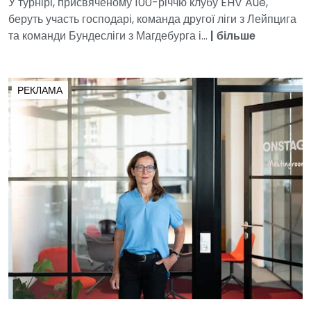
У турнірі, присвяченому 100-річчю клубу EHV Aue,
беруть участь господарі, команда другої ліги з Лейпцига
та команди Бундесліги з Магдебурга і...
|
більше
РЕКЛАМА