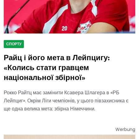
СПОРТУ
Райц і його мета в Лейпцигу:
«Колись стати гравцем
національної збірної»
Рокко Райтц має замінити Ксавера Шлагера в «РБ
Лейпциг». Окрім Ліги чемпіонів, у цього півзахисника є
ще одна велика мета: збірна Німеччини.
Werbung