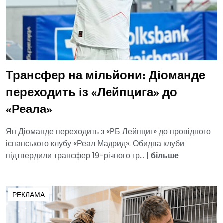
Трансфер на мільйони: Діоманде
переходить із «Лейпцига» до
«Реала»
Ян Діоманде переходить з «РБ Лейпциг» до провідного
іспанського клубу «Реал Мадрид». Обидва клуби
підтвердили трансфер 19-річного гр...
|
більше
РЕКЛАМА