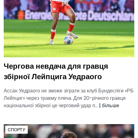
Чергова невдача для гравця
збірної Лейпцига Уедраого
Ассан Уедраого не зможе зіграти за клуб Бундесліги «РБ
Лейпциг» через травму плеча. Для 20-річного гравця
національної збірної це черговий удар п...
|
більше
СПОРТУ