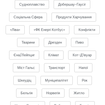
Судноплавство
Добершау-Гаусіг
Соціальна Сфера
Продукти Харчування
«Ліва»
«ФК Енергі Котбус»
Конфлікти
Тварини
Дрезден
Пиво
Єна/Лейпциг
Клімат
Кот-Д'Івуар
Міст Гальс
Транспорт
Напої
Шкеудіц
Муніципалітет
Рок
Бельгія
Норвегія
Житло