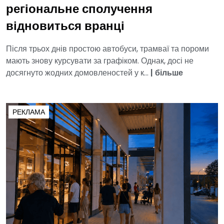
регіональне сполучення
відновиться вранці
Після трьох днів простою автобуси, трамваї та пороми
мають знову курсувати за графіком. Однак, досі не
досягнуто жодних домовленостей у к...
|
більше
РЕКЛАМА