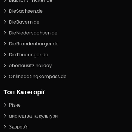
Blaulicht-Ticker.de
DieSachsen.de
DieBayern.de
DieNiedersachsen.de
DieBrandenburger.de
DieThueringer.de
oberlausitz.holiday
OnlinedatingKompass.de
Топ Категорії
Різне
мистецтва та культури
Здоров'я