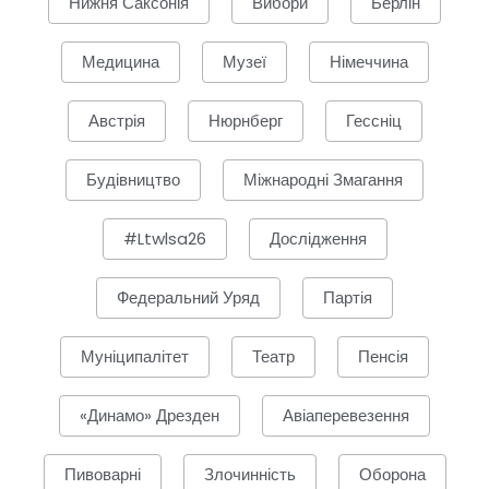
Нижня Саксонія
Вибори
Берлін
Медицина
Музеї
Німеччина
Австрія
Нюрнберг
Гессніц
Будівництво
Міжнародні Змагання
#ltwlsa26
Дослідження
Федеральний Уряд
Партія
Муніципалітет
Театр
Пенсія
«Динамо» Дрезден
Авіаперевезення
Пивоварні
Злочинність
Оборона