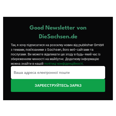
Good Newsletter von
DieSachsen.de
Так, я хочу підписатися на розсилку новин від publisher GmbH
з темами, пов'язаними з Sachsen, його веб-сайтами та
послугами. Ви можете відкликати цю згоду в будь-який час із
збереженням чинності на майбутнє. Додаткову інформацію
можна знайти в нашій
політиці конфіденційності
.
ЗАРЕЄСТРУЙТЕСЬ ЗАРАЗ