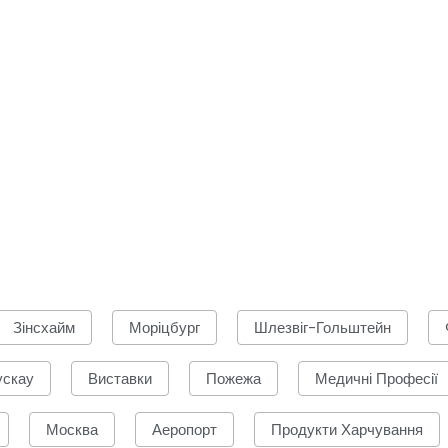
Зінсхайм
Моріцбург
Шлезвіг-Гольштейн
скау
Виставки
Пожежа
Медичні Професії
Москва
Аеропорт
Продукти Харчування