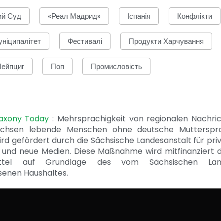
ий Суд
«Реал Мадрид»
Іспанія
Конфлікти
ніципалітет
Фестивалі
Продукти Харчування
Лейпциг
Поп
Промисловість
Saxony Today
: Mehrsprachigkeit von regionalen Nachri
achsen lebende Menschen ohne deutsche Mutterspr
ird gefördert durch die Sächsische Landesanstalt für pri
 und neue Medien. Diese Maßnahme wird mitfinanziert 
ittel auf Grundlage des vom Sächsischen Lan
senen Haushaltes.