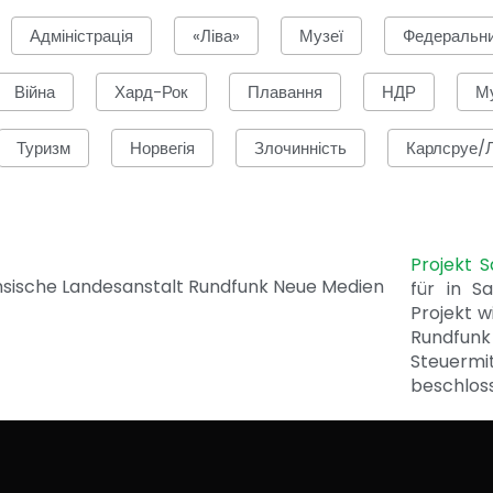
Адміністрація
«Ліва»
Музеї
Федеральн
Війна
Хард-Рок
Плавання
НДР
Му
Туризм
Норвегія
Злочинність
Карлсруе/
Projekt 
für in S
Projekt w
Rundfunk
Steuerm
beschlos