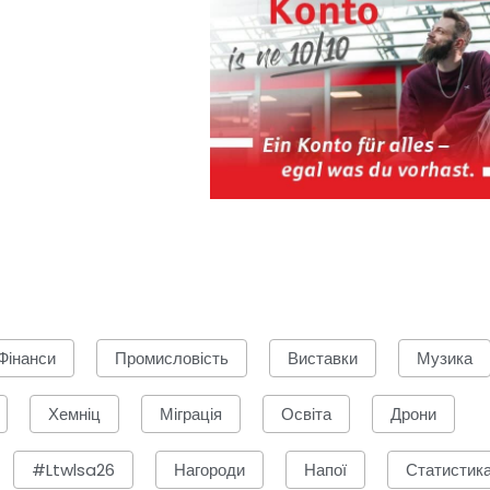
Фінанси
Промисловість
Виставки
Музика
Хемніц
Міграція
Освіта
Дрони
#ltwlsa26
Нагороди
Напої
Статистик