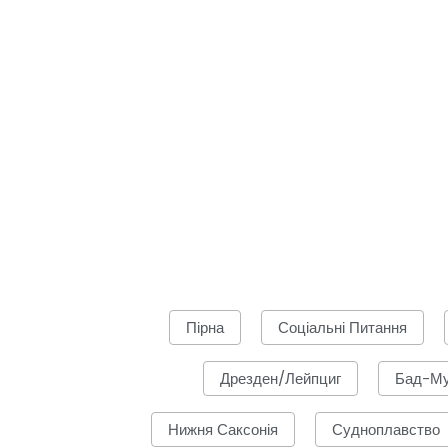
Пірна
Соціальні Питання
Дрезден/Лейпциг
Бад-Му
Нижня Саксонія
Судноплавство