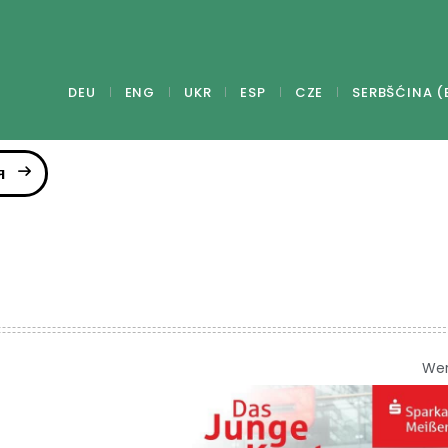
DEU
ENG
UKR
ESP
CZE
SERBŠĆINA (
я
We