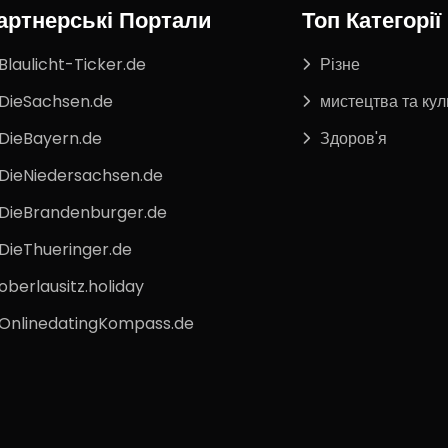
артнерські Портали
Топ Категорії
Blaulicht-Ticker.de
Різне
DieSachsen.de
мистецтва та кул
DieBayern.de
Здоров'я
DieNiedersachsen.de
DieBrandenburger.de
DieThueringer.de
oberlausitz.holiday
OnlinedatingKompass.de