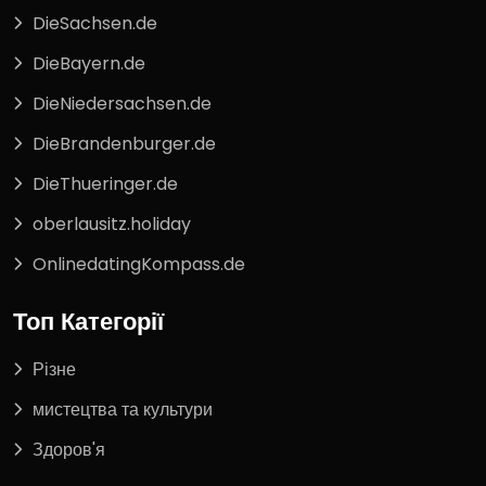
DieSachsen.de
DieBayern.de
DieNiedersachsen.de
DieBrandenburger.de
DieThueringer.de
oberlausitz.holiday
OnlinedatingKompass.de
Топ Категорії
Різне
мистецтва та культури
Здоров'я