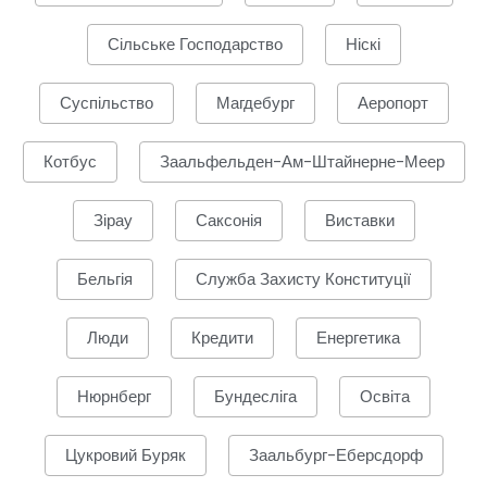
Сільське Господарство
Ніскі
Суспільство
Магдебург
Аеропорт
Котбус
Заальфельден-Ам-Штайнерне-Меер
Зірау
Саксонія
Виставки
Бельгія
Служба Захисту Конституції
Люди
Кредити
Енергетика
Нюрнберг
Бундесліга
Освіта
Цукровий Буряк
Заальбург-Еберсдорф