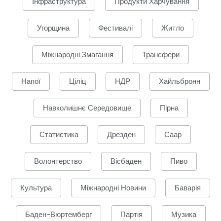
Інфраструктура
Продукти Харчування
Угорщина
Фестивалі
Житло
Міжнародні Змагання
Трансфери
Напої
Ціліц
НДР
Хайльбронн
Навколишнє Середовище
Пірна
Статистика
Дрезден
Саар
Волонтерство
Вісбаден
Пиво
Культура
Міжнародні Новини
Баварія
Баден-Вюртемберг
Партія
Музика