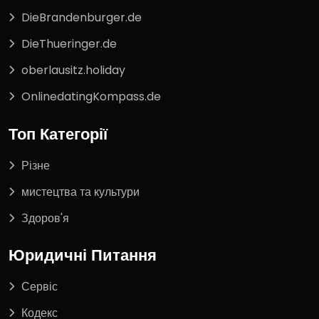
DieBrandenburger.de
DieThueringer.de
oberlausitz.holiday
OnlinedatingKompass.de
Топ Категорії
Різне
мистецтва та культури
Здоров'я
Юридичні Питання
Сервіс
Кодекс