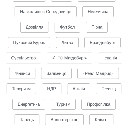
Навколишнє Середовище
Німеччина
Дозвілля
Футбол
Пірна
Цукровий Буряк
Литва
Бранденбург
Суспільство
«1. FC Магдебург»
Іспанія
Фінанси
Залізниця
«Реал Мадрид»
Тероризм
НДР
Англія
Гессніц
Енергетика
Туризм
Профспілка
Танець
Волонтерство
Клімат