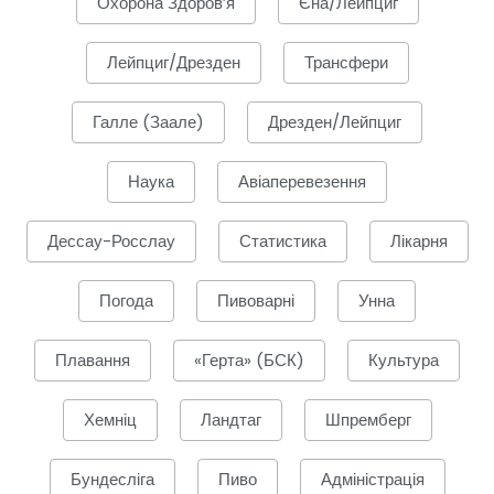
Охорона Здоров’я
Єна/Лейпциг
Лейпциг/Дрезден
Трансфери
Галле (Заале)
Дрезден/Лейпциг
Наука
Авіаперевезення
Дессау-Росслау
Статистика
Лікарня
Погода
Пивоварні
Унна
Плавання
«Герта» (БСК)
Культура
Хемніц
Ландтаг
Шпремберг
Бундесліга
Пиво
Адміністрація