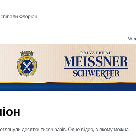
ї співали Флоріан
We
піон
еглянули десятки тисяч разів. Одне відео, в якому можна