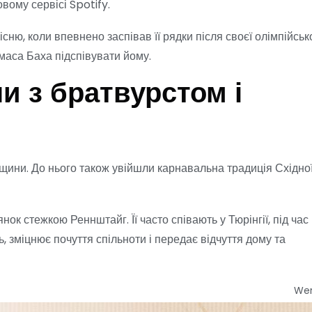
вому сервісі Spotify.
ню, коли впевнено заспівав її рядки після своєї олімпійськ
омаса Баха підспівувати йому.
и з братвурстом і
дщини. До нього також увійшли карнавальна традиція Східно
нок стежкою Реннштайг. Її часто співають у Тюрінгії, під час
 зміцнює почуття спільноти і передає відчуття дому та
We