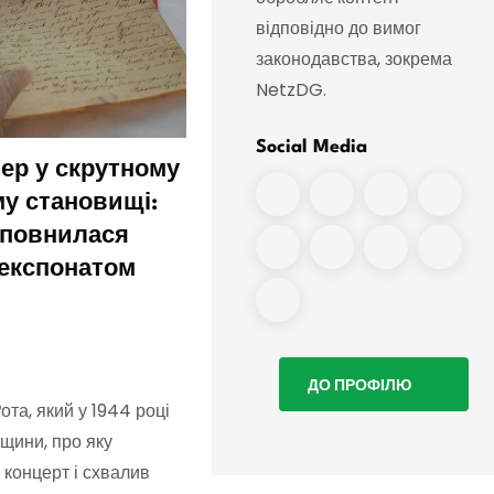
відповідно до вимог
законодавства, зокрема
NetzDG.
Social Media
нер у скрутному
Виставка, присвячена
у становищі:
еротичним магазинам 
оповнилася
дзеркалу років
експонатом
переломних змін
ДО ПРОФІЛЮ
та, який у 1944 році
вщини, про яку
 концерт і схвалив