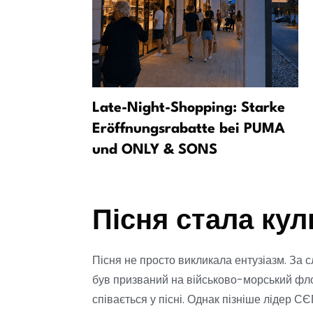
2 років:
Late-Night-Shopping: Starke
стивалі
Eröffnungsrabatte bei PUMA
und ONLY & SONS
Пісня стала ку
Пісня не просто викликала ентузіазм. За 
був призваний на військово-морський флот
співається у пісні. Однак пізніше лідер С