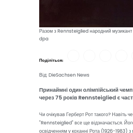
Разом з Rennsteiglied народний музикант 
dpa
Поділіться:
Від: DieSachsen News
Принаймні один олімпійський чемпі
через 75 років Rennsteiglied є час
Чи очікував Герберт Рот такого? Навіть чер
"Rennsteiglied" все ще відзначається. Йог
освідченням у коханні Рота (1926-1983) з 