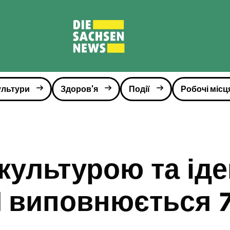
ультури
Здоров'я
Події
Робочі місц
 культурою та ід
ed виповнюється 7