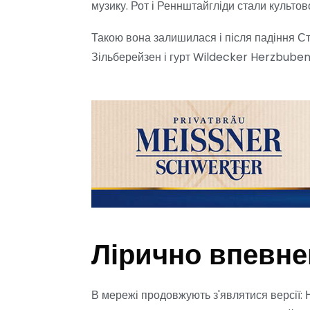
музику. Рот і Реннштайгліди стали культо
Такою вона залишилася і після падіння Стін
Зільберейзен і гурт Wildecker Herzbuben
Лірично впевне
В мережі продовжують з'являтися версії: 