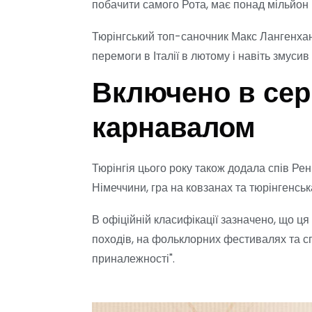
побачити самого Рота, має понад мільйон 
Тюрінгський топ-саночник Макс Лангенхан 
перемоги в Італії в лютому і навіть змус
Включено в сер
карнавалом
Тюрінгія цього року також додала спів Ре
Німеччини, гра на ковзанах та тюрінгенськ
В офіційній класифікації зазначено, що ця 
походів, на фольклорних фестивалях та сп
приналежності".