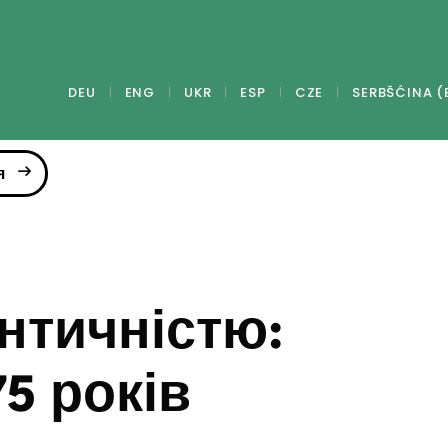
DEU
ENG
UKR
ESP
CZE
SERBŠĆINA (
я
ентичністю:
5 років