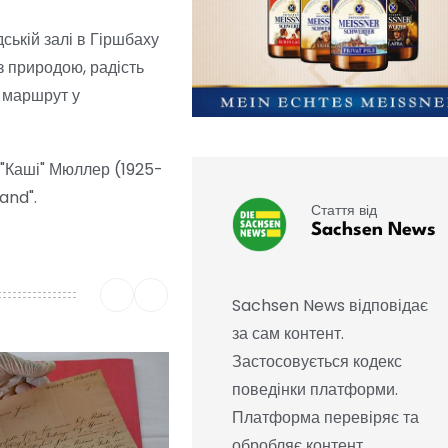
дській залі в Гіршбаху
 з природою, радість
й маршрут у
 "Каші" Мюллер (1925-
and".
Стаття від
Sachsen News
Sachsen News відповідає
за сам контент.
Застосовується кодекс
поведінки платформи.
Платформа перевіряє та
обробляє контент