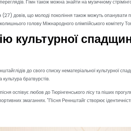
переглядів. Гімн також можна знайти на музичному стрімінго
(27) довів, що молоді покоління також можуть опанувати піс
ив колишнього голову Міжнародного олімпійського комітету Т
ію культурної спадщин
ннштайглідів до свого списку нематеріальної культурної спа
а культура братвурстів.
пісня оспівує любов до Тюрінгенського лісу та піших прогуля
ортивних змаганнях. "Пісня Реннштайг створює ідентичність,