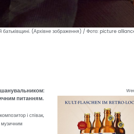
 батьківщині. (Архівне зображення) / Фото: picture allianc
о шанувальником:
We
тичним питанням.
композитор і співак,
я музичним