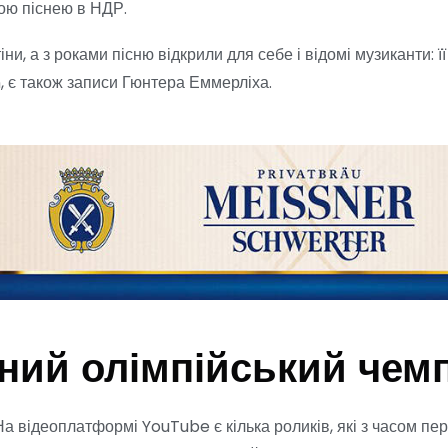
вою піснею в НДР.
и, а з роками пісню відкрили для себе і відомі музиканти: ї
, є також записи Гюнтера Еммерліха.
ний олімпійський чем
На відеоплатформі YouTube є кілька роликів, які з часом пер