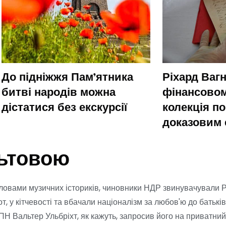
До підніжжя Пам’ятника
Ріхард Ваг
битві народів можна
фінансовом
дістатися без екскурсії
колекція п
доказовим 
льтовою
словами музичних істориків, чиновники НДР звинувачували Ро
, у кітчевості та вбачали націоналізм за любов'ю до батькі
ЄПН Вальтер Ульбріхт, як кажуть, запросив його на приватний