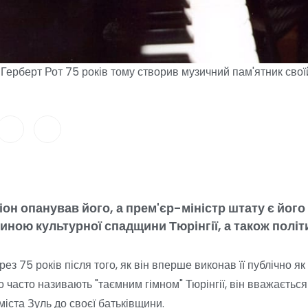
Герберт Рот 75 років тому створив музичний пам'ятник своїй
он опанував його, а прем'єр-міністр штату є йог
тиною культурної спадщини Тюрінгії, а також полі
ез 75 років після того, як він вперше виконав її публічно як 
о часто називають "таємним гімном" Тюрінгії, він вважаєтьс
міста Зуль до своєї батьківщини.