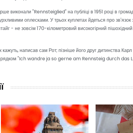
рше виконали "Rennsteiglied" на публіці в 1951 році в грома
 бурхливими оплесками. У трьох куплетах йдеться про зв'язок
штайг - не зовсім 170-кілометровий високогірний пішохідни
 кажуть, написав сам Рот; пізніше його друг дитинства Карл
м рядком "Ich wandre ja so gerne am Rennsteig durch das L
ї