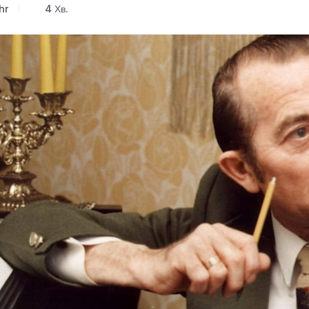
hr
4 Хв.