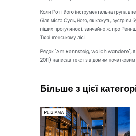
Коли Рот і його інструментальна група впе
біля міста Суль, його, як кажуть, зустріли
піших прогулянок і, звичайно ж, про Ренн
Тюрінгенському лісі.
Рядок "Am Rennsteig, wo ich wandere", як
2011) написав текст з відомим початкови
Більше з цієї категорі
РЕКЛАМА