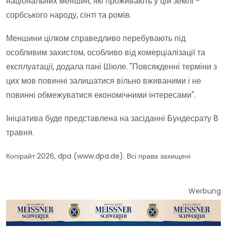
національних меншин, які проживають у цій землі -
сорбського народу, сінті та ромів.
Меншини цілком справедливо перебувають під
особливим захистом, особливо від комерціалізації та
експлуатації, додала пані Шюле. "Повсякденні терміни з
цих мов повинні залишатися вільно вживаними і не
повинні обмежуватися економічними інтересами".
Ініціатива буде представлена на засіданні Бундесрату 8
травня.
Копірайт 2026, dpa (www.dpa.de). Всі права захищені
Werbung