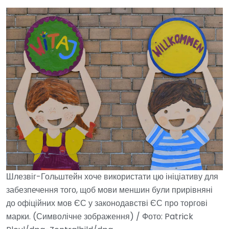
Шлезвіг-Гольштейн хоче використати цю ініціативу для
забезпечення того, щоб мови меншин були прирівняні
до офіційних мов ЄС у законодавстві ЄС про торгові
марки. (Символічне зображення) / Фото: Patrick