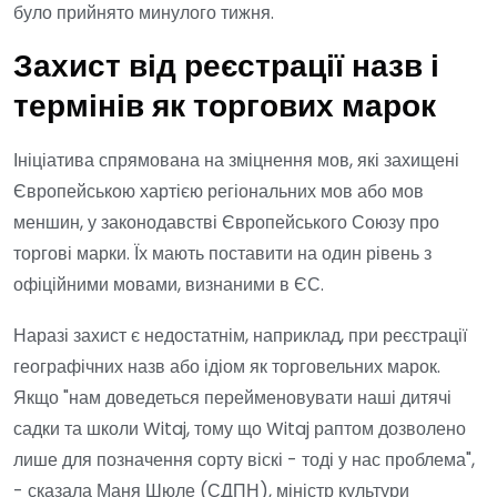
було прийнято минулого тижня.
Захист від реєстрації назв і
термінів як торгових марок
Ініціатива спрямована на зміцнення мов, які захищені
Європейською хартією регіональних мов або мов
меншин, у законодавстві Європейського Союзу про
торгові марки. Їх мають поставити на один рівень з
офіційними мовами, визнаними в ЄС.
Наразі захист є недостатнім, наприклад, при реєстрації
географічних назв або ідіом як торговельних марок.
Якщо "нам доведеться перейменовувати наші дитячі
садки та школи Witaj, тому що Witaj раптом дозволено
лише для позначення сорту віскі - тоді у нас проблема",
- сказала Маня Шюле (СДПН), міністр культури