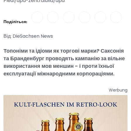
Pleul/dpa-Zentralbild/dpa
Поділіться:
Від: DieSachsen News
Топоніми та ідіоми як торгові марки? Саксонія
та Бранденбург проводять кампанію за вільне
використання мов меншин - і проти їхньої
експлуатації міжнародними корпораціями.
Werbung