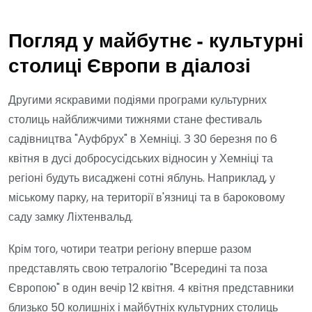
Погляд у майбутнє - культурні
столиці Європи в діалозі
Другими яскравими подіями програми культурних
столиць найближчими тижнями стане фестиваль
садівництва "Ауфбрух" в Хемніці. З 30 березня по 6
квітня в дусі добросусідських відносин у Хемніці та
регіоні будуть висаджені сотні яблунь. Наприклад, у
міському парку, на території в'язниці та в бароковому
саду замку Ліхтенвальд.
Крім того, чотири театри регіону вперше разом
представлять свою тетралогію "Всередині та поза
Європою" в один вечір 12 квітня. 4 квітня представники
близько 50 колишніх і майбутніх культурних столиць