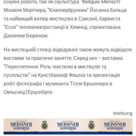
існуючі роботи, такі як скульптура "Reliquie Mensch"
Міхаеля Морґнера, "Клаппербруннен" Йоганна Бельца
та найвищий витвір мистецтва в Саксонії, барвиста
"Ессе" теплоелектростанції в Хемніці, спроектована
Даніелем Бюреном.
На мистецькій стежці відвідувачі також можуть відвідати
виставки та практичні заняття. Серед них - виставка
"Переплетення. Роль текстилю в мистецтві та
суспільстві" на Кунстбанхоф Фльоха та презентація
робіт фотографа і музиканта Тілля Брьоннера в
Оельсніці/Ерцгебірге.
Werbung