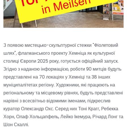
З появою мистецько-скульптурної стежки "Фіолетовий
шлях", флагманського проекту Хемніца як культурної
столиці Європи 2025 року, готується офіційний запуск.
Згідно з наданою інформацією, роботи 90 митців будуть
представлені на 70 локаціях у Хемніці та 38 інших
муніципалітетах регіону. Художники, які працюють на
регіональному та місцевому рівнях, будуть представлені
нарівні з всесвітньо відомими іменами, підкреслив
куратор Олександр Охс. Серед них Тоні Крагг, Ребекка
Хорн, Олаф Хольцапфель, Лейко Ікемура, Річард Лонг та
Шон Скаллі.