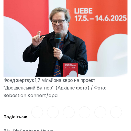
Фонд жертвує 1,7 мільйона євро на проект
"Дрезденський Вагнер". (Архівне фото) / Фото:
Sebastian Kahnert/dpa
Поділіться: