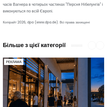
часів Вагнера в чотирьох частинах "Персня Нібелунгів" і
виконуються по всій Європі.
Копірайт 2026, dpa (www.dpa.de). Всі права захищені
Більше з цієї категорії
РЕКЛАМА