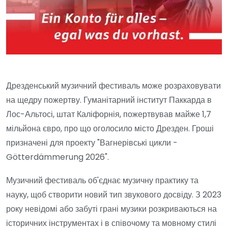
Дрезденський музичний фестиваль може розраховувати
на щедру пожертву. Гуманітарний інститут Паккарда в
Лос-Альтосі, штат Каліфорнія, пожертвував майже 1,7
мільйона євро, про що оголосило місто Дрезден. Гроші
призначені для проекту "Вагнерівські цикли -
Götterdämmerung 2026".
Музичний фестиваль об'єднає музичну практику та
науку, щоб створити новий тип звукового досвіду. З 2023
року невідомі або забуті грані музики розкриваються на
історичних інструментах і в співочому та мовному стилі