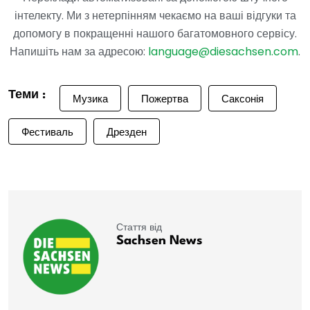
інтелекту. Ми з нетерпінням чекаємо на ваші відгуки та
допомогу в покращенні нашого багатомовного сервісу.
Напишіть нам за адресою:
language@diesachsen.com
.
Теми :
Музика
Пожертва
Саксонія
Фестиваль
Дрезден
Стаття від
Sachsen News