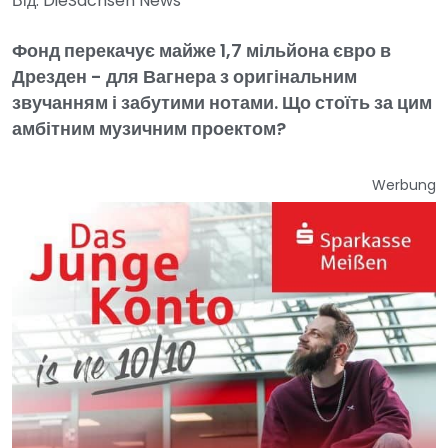
Від: DieSachsen News
Фонд перекачує майже 1,7 мільйона євро в
Дрезден - для Вагнера з оригінальним
звучанням і забутими нотами. Що стоїть за цим
амбітним музичним проектом?
Werbung