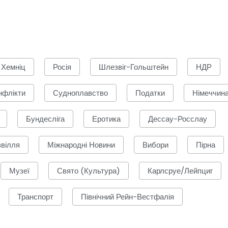
Хемніц
Росія
Шлезвіг-Гольштейн
НДР
нфлікти
Судноплавство
Податки
Німеччин
Бундесліга
Еротика
Дессау-Росслау
звілля
Міжнародні Новини
Вибори
Пірна
Музеї
Свято (культура)
Карлсруе/Лейпциг
Транспорт
Північний Рейн-Вестфалія