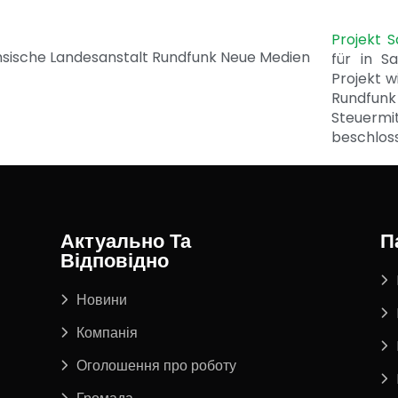
Projekt 
für in S
Projekt w
Rundfunk
Steuerm
beschlos
Актуально Та
П
Відповідно
Новини
Компанія
Оголошення про роботу