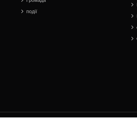
Громада
події
 vorbehalten.
Сервіс