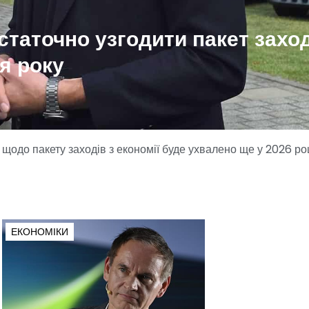
таточно узгодити пакет заход
ця року
до пакету заходів з економії буде ухвалено ще у 2026 році
ЕКОНОМІКИ