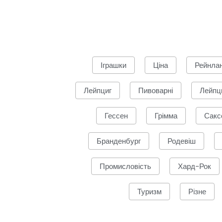
Іграшки
Ціна
Рейнла
Лейпциг
Пивоварні
Лейпц
Гессен
Грімма
Сакс
Бранденбург
Родевіш
Промисловість
Хард-Рок
Туризм
Різне