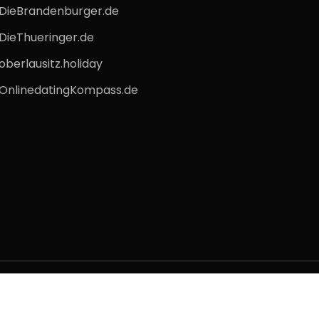
DieBrandenburger.de
DieThueringer.de
oberlausitz.holiday
OnlinedatingKompass.de
Кодекс
Відбиток
Захист даних
Умови викорис