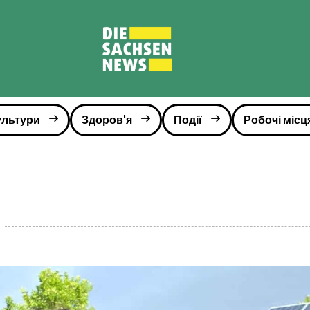
ультури
Здоров'я
Події
Робочі місц