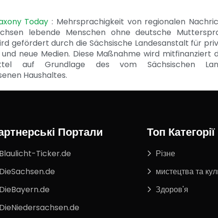
Saxony Today
: Mehrsprachigkeit von regionalen Nachri
achsen lebende Menschen ohne deutsche Mutterspr
ird gefördert durch die Sächsische Landesanstalt für pri
 und neue Medien. Diese Maßnahme wird mitfinanziert 
ittel auf Grundlage des vom Sächsischen Lan
senen Haushaltes.
артнерські Портали
Топ Категорії
Blaulicht-Ticker.de
Різне
DieSachsen.de
мистецтва та кул
DieBayern.de
Здоров'я
DieNiedersachsen.de