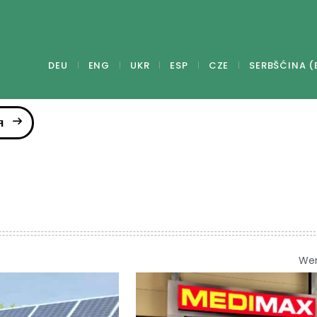
DEU
ENG
UKR
ESP
CZE
SERBŠĆINA (
я
We