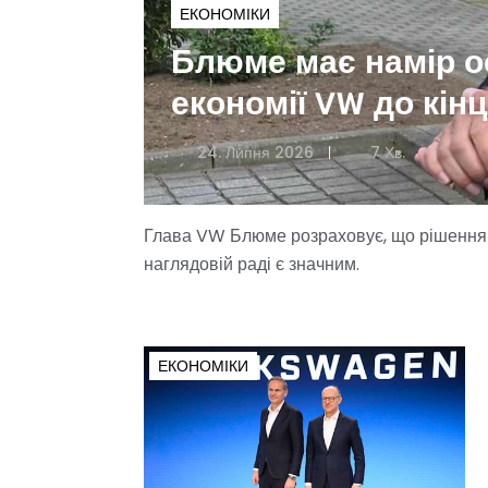
ЕКОНОМІКИ
Блюме має намір ос
економії VW до кін
24. Липня 2026
7 Хв.
Глава VW Блюме розраховує, що рішення що
наглядовій раді є значним.
ЕКОНОМІКИ