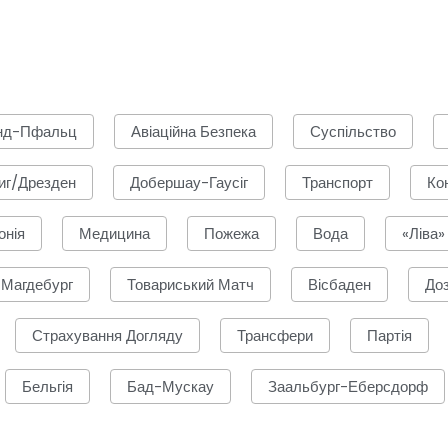
нд-Пфальц
Авіаційна Безпека
Суспільство
иг/Дрезден
Добершау-Гаусіг
Транспорт
Ко
онія
Медицина
Пожежа
Вода
«Ліва»
Магдебург
Товариський Матч
Вісбаден
До
Страхування Догляду
Трансфери
Партія
Бельгія
Бад-Мускау
Заальбург-Еберсдорф