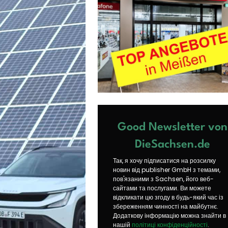
Good Newsletter von
DieSachsen.de
Так, я хочу підписатися на розсилку
новин від publisher GmbH з темами,
пов'язаними з Sachsen, його веб-
сайтами та послугами. Ви можете
відкликати цю згоду в будь-який час із
збереженням чинності на майбутнє.
Додаткову інформацію можна знайти в
нашій
політиці конфіденційності
.