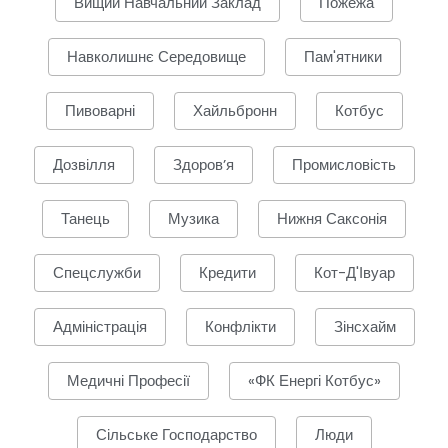
Вищий Навчальний Заклад
Пожежа
Навколишнє Середовище
Пам'ятники
Пивоварні
Хайльбронн
Котбус
Дозвілля
Здоров’я
Промисловість
Танець
Музика
Нижня Саксонія
Спецслужби
Кредити
Кот-Д'Івуар
Адміністрація
Конфлікти
Зінсхайм
Медичні Професії
«ФК Енергі Котбус»
Сільське Господарство
Люди