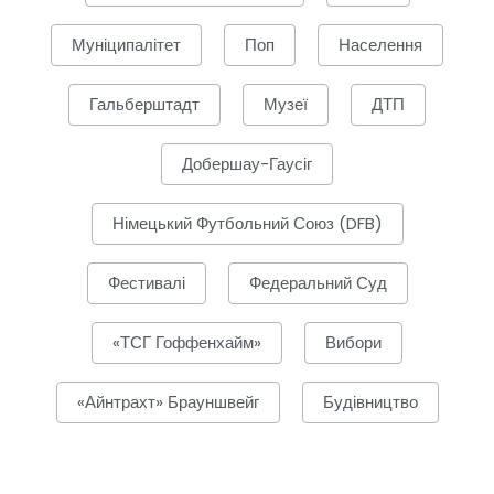
Муніципалітет
Поп
Населення
Гальберштадт
Музеї
ДТП
Добершау-Гаусіг
Німецький Футбольний Союз (DFB)
Фестивалі
Федеральний Суд
«ТСГ Гоффенхайм»
Вибори
«Айнтрахт» Брауншвейг
Будівництво