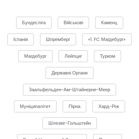
Бундесліга
Військові
Каменц
Іспанія
Шпремберг
«1. FC Магдебург»
Магдебург
Лейпциг
Туризм
Державні Органи
Заальфельден-Ам-Штайнерне-Меер
Муніципалітет
Пірна
Хард-Рок
Шлезвіг-Гольштейн