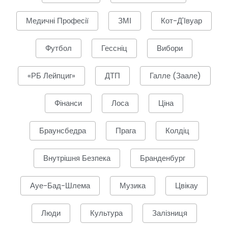
Медичні Професії
ЗМІ
Кот-Д'Івуар
Футбол
Гессніц
Вибори
«РБ Лейпциг»
ДТП
Галле (Заале)
Фінанси
Лоса
Ціна
Браунсбедра
Прага
Колдіц
Внутрішня Безпека
Бранденбург
Ауе-Бад-Шлема
Музика
Цвікау
Люди
Культура
Залізниця