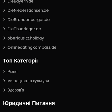
DieBayern.de
DieNiedersachsen.de
DieBrandenburger.de
DieThueringer.de
oberlausitz.holiday
OnlinedatingKompass.de
Топ Категорії
Різне
мистецтва та культури
Здоров'я
Юридичні Питання