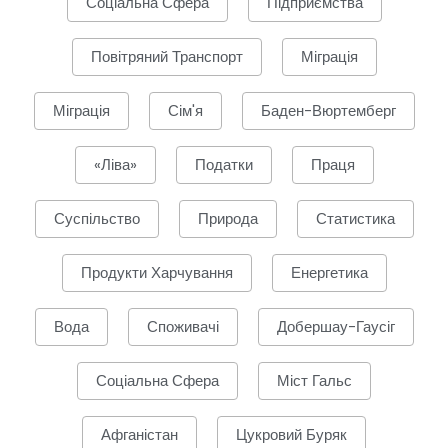
Соціальна Сфера
Підприємства
Повітряний Транспорт
Міграція
Міграція
Сім'я
Баден-Вюртемберг
«Ліва»
Податки
Праця
Суспільство
Природа
Статистика
Продукти Харчування
Енергетика
Вода
Споживачі
Добершау-Гаусіг
Соціальна Сфера
Міст Гальс
Афганістан
Цукровий Буряк