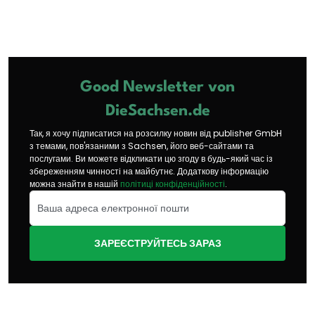
Good Newsletter von
DieSachsen.de
Так, я хочу підписатися на розсилку новин від publisher GmbH
з темами, пов'язаними з Sachsen, його веб-сайтами та
послугами. Ви можете відкликати цю згоду в будь-який час із
збереженням чинності на майбутнє. Додаткову інформацію
можна знайти в нашій
політиці конфіденційності
.
ЗАРЕЄСТРУЙТЕСЬ ЗАРАЗ