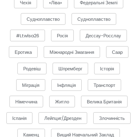
Чехія
«Ліва»
Федеральні Землі
Судноплавство
Судноплавство
#ltwlsa26
Росія
Дессау-Росслау
Еротика
Міжнародні Змагання
Саар
Родевіш
Шпремберг
Історія
Міграція
Інфляція
Транспорт
Німеччина
Житло
Велика Британія
Іспанія
Лейпциг/Дрезден
Злочинність
Каменц
Вищий Навчальний Заклад