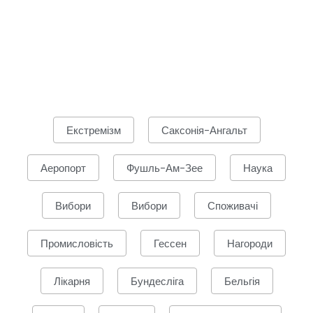
Екстремізм
Саксонія-Ангальт
Аеропорт
Фушль-Ам-Зее
Наука
Вибори
Вибори
Споживачі
Промисловість
Гессен
Нагороди
Лікарня
Бундесліга
Бельгія