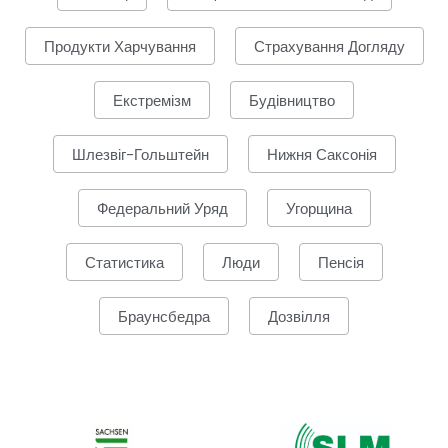
Продукти Харчування
Страхування Догляду
Екстремізм
Будівництво
Шлезвіг-Гольштейн
Нижня Саксонія
Федеральний Уряд
Угорщина
Статистика
Люди
Пенсія
Браунсбедра
Дозвілля