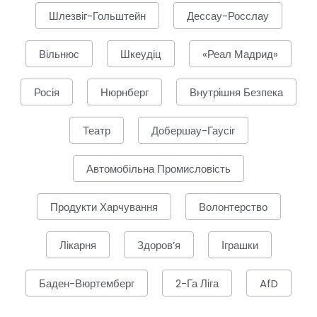
Шлезвіг-Гольштейн
Дессау-Росслау
Вільнюс
Шкеудіц
«Реал Мадрид»
Росія
Нюрнберг
Внутрішня Безпека
Театр
Добершау-Гаусіг
Автомобільна Промисловість
Продукти Харчування
Волонтерство
Лікарня
Здоров’я
Іграшки
Баден-Вюртемберг
2-Га Ліга
AfD