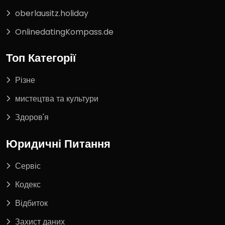
oberlausitz.holiday
OnlinedatingKompass.de
Топ Категорії
Різне
мистецтва та культури
Здоров'я
Юридичні Питання
Сервіс
Кодекс
Відбиток
Захист даних