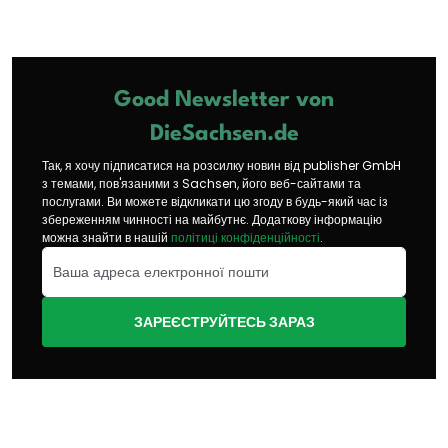
Good Newsletter von
DieSachsen.de
Так, я хочу підписатися на розсилку новин від publisher GmbH
з темами, пов'язаними з Sachsen, його веб-сайтами та
послугами. Ви можете відкликати цю згоду в будь-який час із
збереженням чинності на майбутнє. Додаткову інформацію
можна знайти в нашій
політиці конфіденційності
.
ЗАРЕЄСТРУЙТЕСЬ ЗАРАЗ