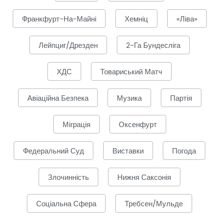
Франкфурт-На-Майні
Хемніц
«Ліва»
Лейпциг/Дрезден
2-Га Бундесліга
ХДС
Товариський Матч
Авіаційна Безпека
Музика
Партія
Міграція
Оксенфурт
Федеральний Суд
Виставки
Погода
Злочинність
Нижня Саксонія
Соціальна Сфера
Требсен/Мульде