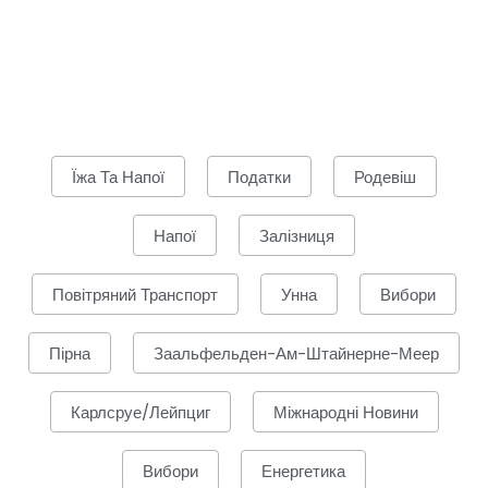
Їжа Та Напої
Податки
Родевіш
Напої
Залізниця
Повітряний Транспорт
Унна
Вибори
Пірна
Заальфельден-Ам-Штайнерне-Меер
Карлсруе/Лейпциг
Міжнародні Новини
Вибори
Енергетика