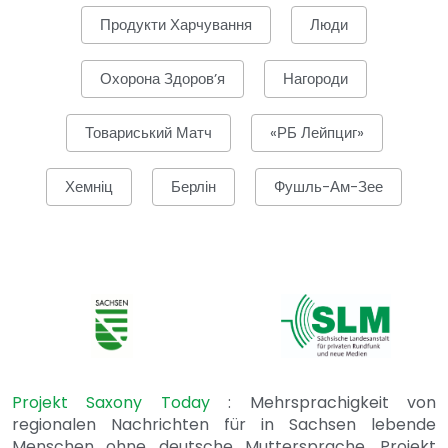
Продукти Харчування
Люди
Охорона Здоров’я
Нагороди
Товариський Матч
«РБ Лейпциг»
Хемніц
Берлін
Фушль-Ам-Зее
Projekt Saxony Today
: Mehrsprachigkeit von
regionalen Nachrichten für in Sachsen lebende
Menschen ohne deutsche Muttersprache. Projekt