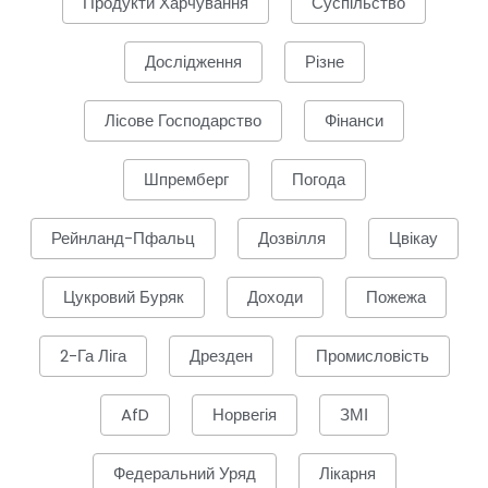
Продукти Харчування
Суспільство
Дослідження
Різне
Лісове Господарство
Фінанси
Шпремберг
Погода
Рейнланд-Пфальц
Дозвілля
Цвікау
Цукровий Буряк
Доходи
Пожежа
2-Га Ліга
Дрезден
Промисловість
AfD
Норвегія
ЗМІ
Федеральний Уряд
Лікарня