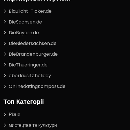
Blaulicht-Ticker.de
DieSachsen.de
DieBayern.de
DieNiedersachsen.de
DieBrandenburger.de
DieThueringer.de
oberlausitz.holiday
OnlinedatingKompass.de
Топ Категорії
Різне
мистецтва та культури