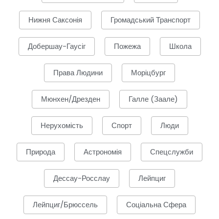
Нижня Саксонія
Громадський Транспорт
Добершау-Гаусіг
Пожежа
Школа
Права Людини
Моріцбург
Мюнхен/Дрезден
Галле (Заале)
Нерухомість
Спорт
Люди
Природа
Астрономія
Спецслужби
Дессау-Росслау
Лейпциг
Лейпциг/Брюссель
Соціальна Сфера