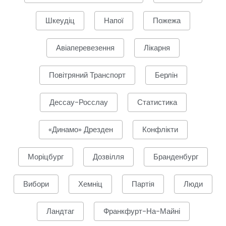
Шкеудіц
Напої
Пожежа
Авіаперевезення
Лікарня
Повітряний Транспорт
Берлін
Дессау-Росслау
Статистика
«Динамо» Дрезден
Конфлікти
Моріцбург
Дозвілля
Бранденбург
Вибори
Хемніц
Партія
Люди
Ландтаг
Франкфурт-На-Майні