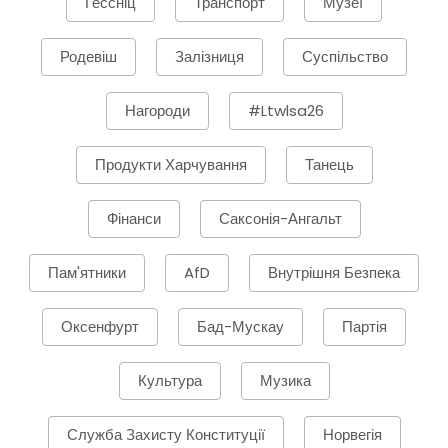
Гессніц
Транспорт
Музеї
Родевіш
Залізниця
Суспільство
Нагороди
#ltwlsa26
Продукти Харчування
Танець
Фінанси
Саксонія-Ангальт
Пам'ятники
AfD
Внутрішня Безпека
Оксенфурт
Бад-Мускау
Партія
Культура
Музика
Служба Захисту Конституції
Норвегія