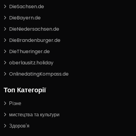
DieSachsen.de
DieBayern.de
DieNiedersachsen.de
DieBrandenburger.de
DieThueringer.de
oberlausitz.holiday
OnlinedatingKompass.de
Топ Категорії
Різне
мистецтва та культури
Здоров'я