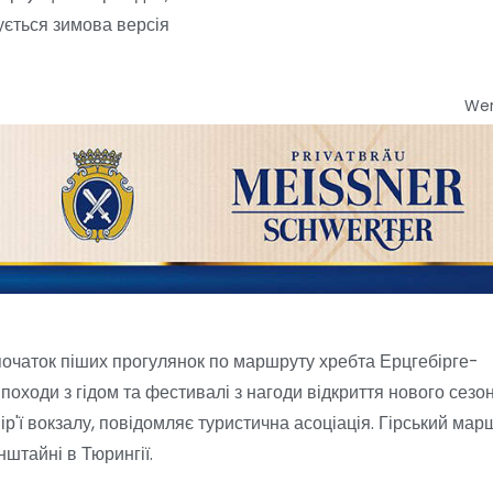
ується зимова версія
We
початок піших прогулянок по маршруту хребта Ерцгебірге-
оходи з гідом та фестивалі з нагоди відкриття нового сезон
ір'ї вокзалу, повідомляє туристична асоціація. Гірський мар
нштайні в Тюрингії.