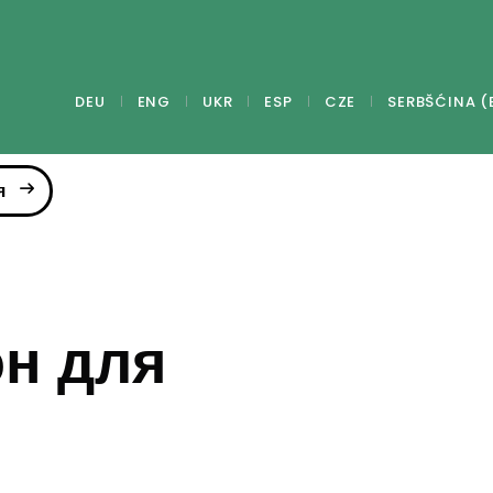
DEU
ENG
UKR
ESP
CZE
SERBŠĆINA (
я
он для