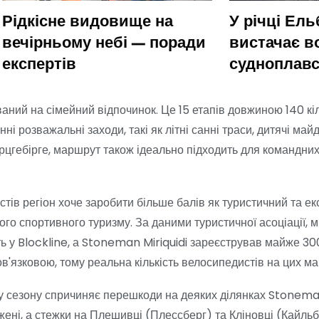
Рідкісне видовище на
У річці Ель
вечірньому небі — поради
вистачає в
експертів
судноплав
аний на сімейний відпочинок. Це 15 етапів довжиною 140 кіл
і розважальні заходи, такі як літні санні траси, дитячі майд
Ерцгебірге, маршрут також ідеально підходить для командних
ів регіон хоче заробити більше балів як туристичний та е
ого спортивного туризму. За даними туристичної асоціації, 
ь у Blockline, а Stoneman Miriquidi зареєстрував майже 30
ов'язковою, тому реальна кількість велосипедистів на цих м
атку сезону спричиняє перешкоди на деяких ділянках Stone
ені, а стежки на Плешивці (Плессберг) та Кліновці (Кайльбе