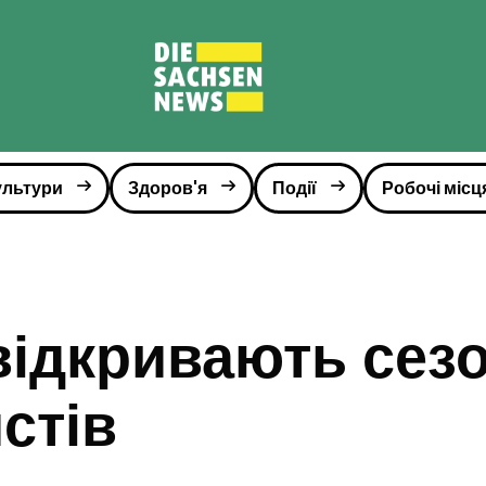
ультури
Здоров'я
Події
Робочі місц
відкривають сез
стів