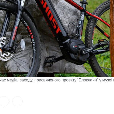
д час медіа-заходу, присвяченого проекту "Блоклайн" у музе