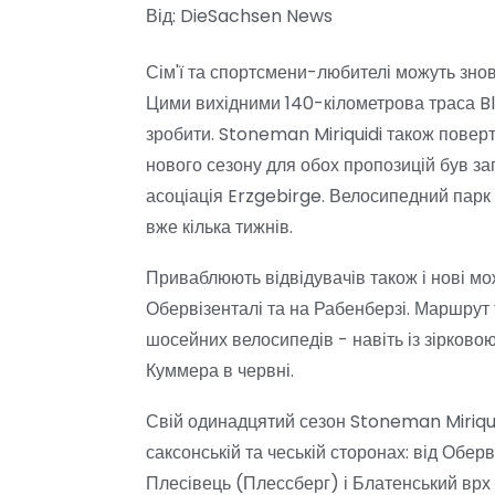
Від: DieSachsen News
Сім'ї та спортсмени-любителі можуть знову
Цими вихідними 140-кілометрова траса Bl
зробити. Stoneman Miriquidi також повер
нового сезону для обох пропозицій був за
асоціація Erzgebirge. Велосипедний парк 
вже кілька тижнів.
Приваблюють відвідувачів також і нові мо
Обервізенталі та на Рабенберзі. Маршрут т
шосейних велосипедів - навіть із зірков
Куммера в червні.
Свій одинадцятий сезон Stoneman Miriqui
саксонській та чеській сторонах: від Обер
Плесівець (Плессберг) і Блатенський врх