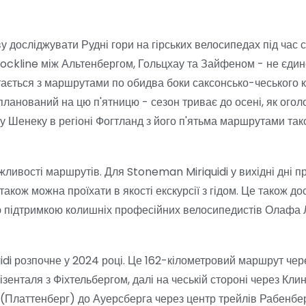
 досліджувати Рудні гори на гірських велосипедах під час с
ockline між Альтенбергом, Гольцхау та Зайфеном - не єдин
тається з маршрутами по обидва боки саксонсько-чеського 
планований на цю п'ятницю - сезон триває до осені, як ого
у Шенеку в регіоні Фогтланд з його п'ятьма маршрутами так
жливості маршрутів. Для Stoneman Miriquidi у вихідні дні 
акож можна проїхати в якості екскурсії з гідом. Це також до
ою підтримкою колишніх професійних велосипедистів Олафа 
di розпочне у 2024 році. Це 162-кілометровий маршрут чере
візенталя з Фіхтельбергом, далі на чеській стороні через Кл
 (Платтенберг) до Ауерсберга через центр трейлів Рабенбе