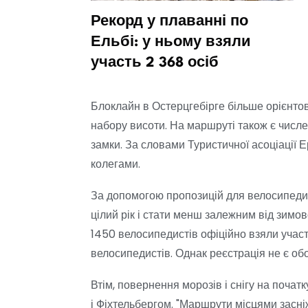
иваблює
Рекорд у плаванні по
тих
Ельбі: у ньому взяли
участь 2 368 осіб
Блоклайн в Остерцгебірге більше орієнтов
набору висоти. На маршруті також є численн
замки. За словами Туристичної асоціації 
колегами.
За допомогою пропозицій для велосипедист
цілий рік і стати менш залежним від зимов
1450 велосипедистів офіційно взяли участ
велосипедистів. Однак реєстрація не є об
Втім, повернення морозів і снігу на поч
і Фіхтельбергом. "Маршрути місцями засніж