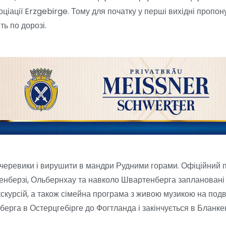
оціації Erzgebirge. Тому для початку у перші вихідні пропон
ь по дорозі.
черевики і вирушити в мандри Рудними горами. Офіційний 
енберзі, Ольбернхау та навколо Швартенберга заплановані п
кскурсій, а також сімейна програма з живою музикою на подв
берга в Остерцгебірге до Фогтланда і закінчується в Бланке