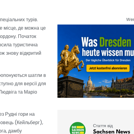
пеціальних турів.
We
е місце, де можна це
кордону. Початок
лосила туристична
ож знову відкритий
пропонуються шатли в
ступно для версії для
Людвіга та Маріо
з Рудні гори на
иновець (Кейльберг),
Стаття від
рга, дамбу
Sachsen News