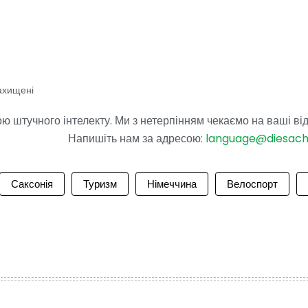
ахищені
 штучного інтелекту. Ми з нетерпінням чекаємо на ваші від
Напишіть нам за адресою:
language@diesac
Саксонія
Туризм
Німеччина
Велоспорт