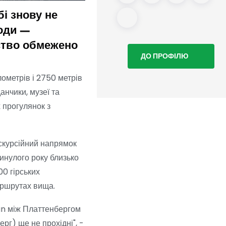
бі знову не
Дрезденський штолен: 
оди —
експорту навіть улітку
ство обмежено
ДО ПРОФІЛЮ
ометрів і 2750 метрів
анчики, музеї та
 прогулянок з
кскурсійний напрямок
минулого року близько
00 гірських
аршрутах вища.
man між Платтенбергом
рг) ще не прохідні", -