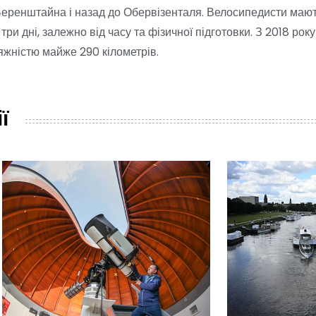
Беренштайна і назад до Обервізенталя. Велосипедисти маю
три дні, залежно від часу та фізичної підготовки. З 2018 рок
яжністю майже 290 кілометрів.
ї