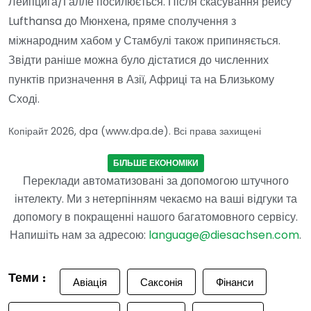
Лейпцига/Галле посилюється. Після скасування рейсу
Lufthansa до Мюнхена, пряме сполучення з
міжнародним хабом у Стамбулі також припиняється.
Звідти раніше можна було дістатися до численних
пунктів призначення в Азії, Африці та на Близькому
Сході.
Копірайт 2026, dpa (www.dpa.de). Всі права захищені
БІЛЬШЕ ЕКОНОМІКИ
Переклади автоматизовані за допомогою штучного
інтелекту. Ми з нетерпінням чекаємо на ваші відгуки та
допомогу в покращенні нашого багатомовного сервісу.
Напишіть нам за адресою:
language@diesachsen.com
.
Теми :
Авіація
Саксонія
Фінанси