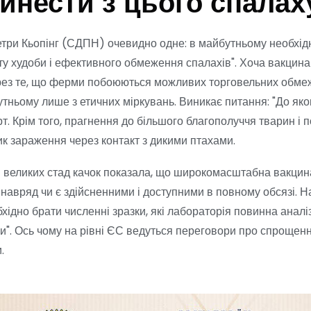
винести з цього спалах
Петри Кьопінг (СДПН) очевидно одне: в майбутньому необхід
ту худоби і ефективного обмеження спалахів". Хоча вакцина
ерез те, що ферми побоюються можливих торговельних обмежен
ньому лише з етичних міркувань. Виникає питання: "До яко
рт. Крім того, прагнення до більшого благополуччя тварин і 
ик зараження через контакт з дикими птахами.
я великих стад качок показала, що широкомасштабна вакцина
ас, навряд чи є здійсненними і доступними в повному обсязі.
хідно брати численні зразки, які лабораторія повинна аналіз
". Ось чому на рівні ЄС ведуться переговори про спрощенн
.