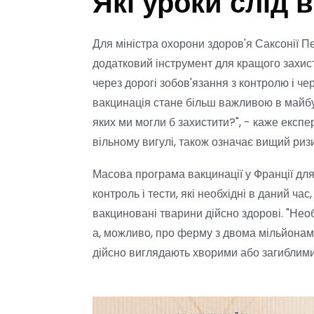
Які уроки слід 
Для міністра охорони здоров'я Саксонії 
додатковий інструмент для кращого захис
через дорогі зобов'язання з контролю і ч
вакцинація стане більш важливою в майбут
яких ми могли б захистити?", - каже експе
вільному вигулі, також означає вищий риз
Масова програма вакцинації у Франції дл
контроль і тести, які необхідні в даний ч
вакциновані тварини дійсно здорові. "Необ
а, можливо, про ферму з двома мільйонами
дійсно виглядають хворими або загиблими