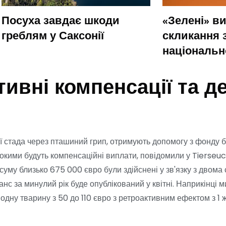
Посуха завдає шкоди
«Зелені» в
греблям у Саксонії
скликання 
національн
тивні компенсації та д
ої стада через пташиний грип, отримують допомогу з фонду 
исокими будуть компенсаційні виплати, повідомили у Tierseu
 суму близько 675 000 євро були здійснені у зв'язку з двом
с за минулий рік буде опублікований у квітні. Наприкінці м
дну тварину з 50 до 110 євро з ретроактивним ефектом з 1 