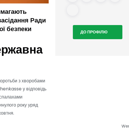
имагають
Після виявлення дрона
засідання Ради
Лейпцигу: пошук друго
ої безпеки
предмета
ДО ПРОФІЛЮ
ержавна
боротьби з хворобами
chenkasse у відповідь
а спалахами
инулого року уряд
жовтня.
We