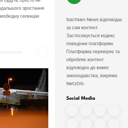
я будуть, просто не
подальшого зростання
необхідну селекцію
Sachsen News відповідає
за сам контент.
Застосовується кодекс
поведінки платформи.
Платформа перевіряє та
обробляє контент
відповідно до вимог
законодавства, зокрема
NetzDG.
Social Media