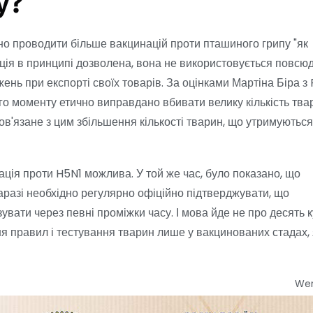
у?
но проводити більше вакцинацій проти пташиного грипу "як
ція в принципі дозволена, вона не використовується повсю
ь при експорті своїх товарів. За оцінками Мартіна Біра з F
го моменту етично виправдано вбивати велику кількість тва
пов'язане з цим збільшення кількості тварин, що утримуються
ція проти H5N1 можлива. У той же час, було показано, що
 Наразі необхідно регулярно офіційно підтверджувати, що
увати через певні проміжки часу. І мова йде не про десять к
я правил і тестування тварин лише у вакцинованих стадах, 
We