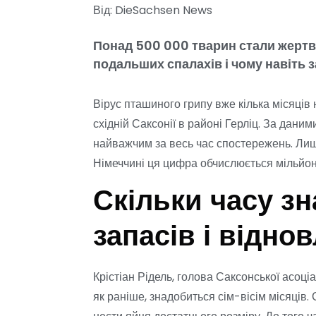
Від: DieSachsen News
Понад 500 000 тварин стали жертв
подальших спалахів і чому навіть 
Вірус пташиного грипу вже кілька місяців
східній Саксонії в районі Герліц. За дани
найважчим за весь час спостережень. Лиш
Німеччині ця цифра обчислюється мільйо
Скільки часу з
запасів і відно
Крістіан Рідель, голова Саксонської асоці
як раніше, знадобиться сім-вісім місяців