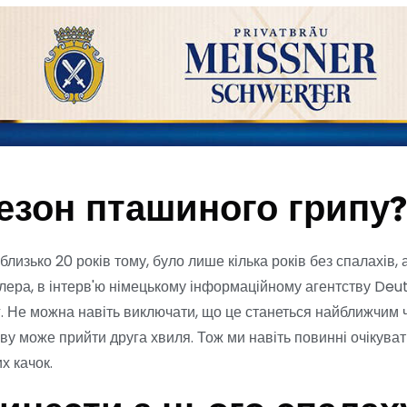
сезон пташиного грипу?
близько 20 років тому, було лише кілька років без спалахів,
лера, в інтерв'ю німецькому інформаційному агентству Deut
. Не можна навіть виключати, що це станеться найближчим ч
ву може прийти друга хвиля. Тож ми навіть повинні очікувати
х качок.