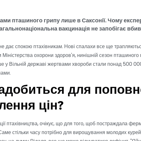
ами пташиного грипу лише в Саксонії. Чому експе
загальнонаціональна вакцинація не запобігає вби
 не дає спокою птахівникам. Нові спалахи все ще трапляють
ми Міністерства охорони здоров'я, нинішній сезон пташиного 
е у Вільній державі жертвами хвороби стали понад 500 000
нами.
надобиться для попов
влення цін?
ації птахівництва, очікує, що для того, щоб постраждала фе
. Саме стільки часу потрібно для вирощування молодих куре