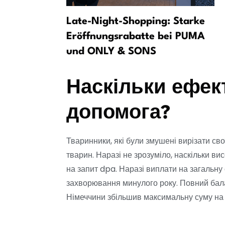
ою в
Late-Night-Shopping: Starke
 справа
Eröffnungsrabatte bei PUMA
?
und ONLY & SONS
Наскільки ефек
допомога?
Тваринники, які були змушені вирізати св
тварин. Наразі не зрозуміло, наскільки в
на запит dpa. Наразі виплати на загальну
захворювання минулого року. Повний балан
Німеччини збільшив максимальну суму на о