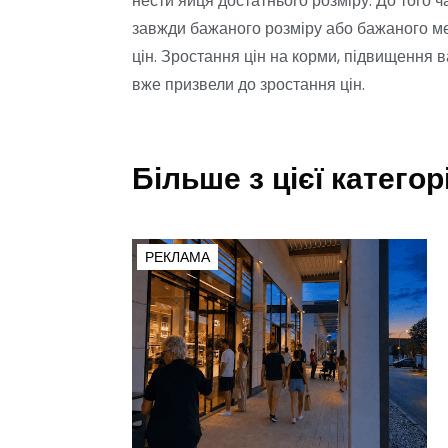
нести яйця достатнього розміру. До того ч
завжди бажаного розміру або бажаного ме
цін. Зростання цін на корми, підвищення в
вже призвели до зростання цін.
Більше з цієї категорі
РЕКЛАМА