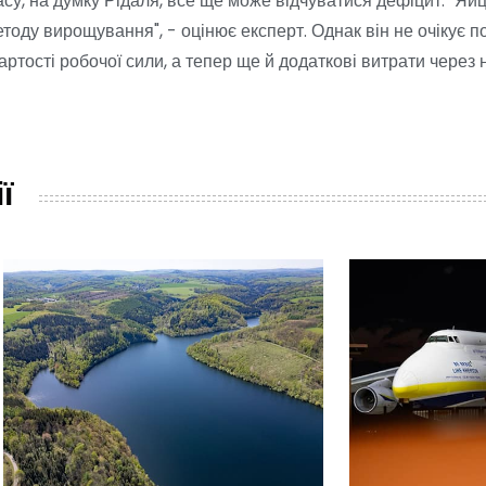
асу, на думку Рідаля, все ще може відчуватися дефіцит. "Яйц
тоду вирощування", - оцінює експерт. Однак він не очікує 
артості робочої сили, а тепер ще й додаткові витрати через 
ї