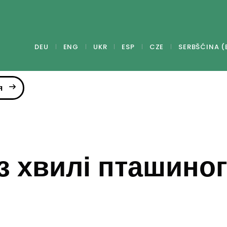
DEU
ENG
UKR
ESP
CZE
SERBŠĆINA (
я
з хвилі пташино