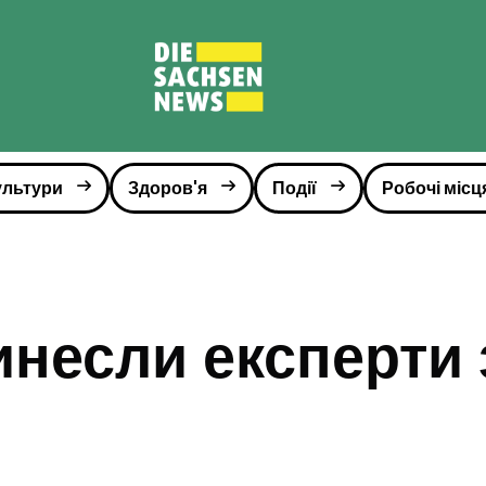
ультури
Здоров'я
Події
Робочі місц
инесли експерти 