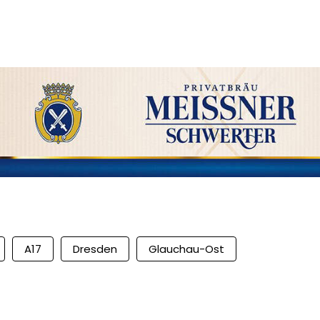
A17
Dresden
Glauchau-Ost