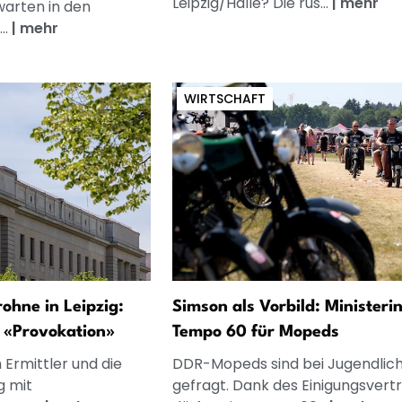
Leipzig/Halle? Die rus...
|
mehr
warten in den
..
|
mehr
WIRTSCHAFT
ohne in Leipzig:
Simson als Vorbild: Ministerin
t «Provokation»
Tempo 60 für Mopeds
 Ermittler und die
DDR-Mopeds sind bei Jugendlic
g mit
gefragt. Dank des Einigungsvert