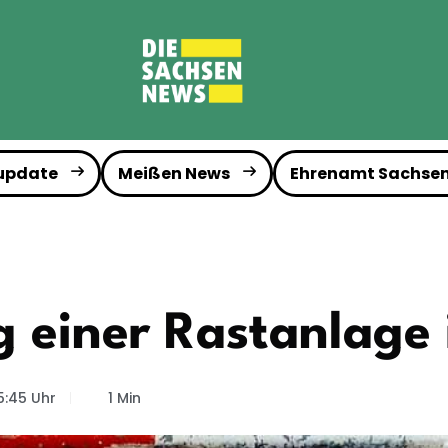
 update
Meißen News
Ehrenamt Sachse
g einer Rastanlage 
5:45 Uhr
1 Min