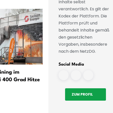
Inhalte selbst
verantwortlich. Es gilt der
Kodex der Plattform. Die
Plattform prüft und
behandelt Inhalte gemäß
den gesetzlichen
Vorgaben, insbesondere
nach dem NetzDG.
Social Media
ining im
Riesa: Feralpi unterstützt 
i 400 Grad Hitze
Schutz junger Falken
ZUM PROFIL