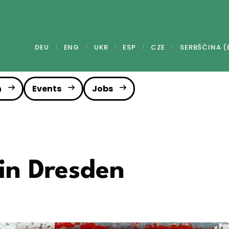
DEU
ENG
UKR
ESP
CZE
SERBŠĆINA (
n
Events
Jobs
in Dresden